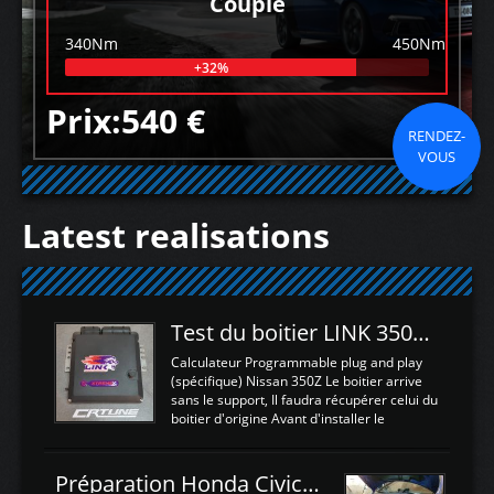
Couple
340Nm
450Nm
+32%
Prix:540 €
RENDEZ-
VOUS
Latest realisations
Test du boitier LINK 350Z Plugin ECU
Calculateur Programmable plug and play
(spécifique) Nissan 350Z Le boitier arrive
sans le support, Il faudra récupérer celui du
boitier d'origine Avant d'installer le
calculateur dans la voiture, nous allons
connecter le harness d'extension afin
d'envoyer l'information de la large bande
Préparation Honda Civic Type R FK2
dans le boitier. sydney sweeney deepfake