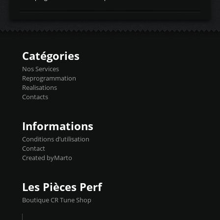
temperaturetemperature d'air
Reprog SP + Flashpro 1130€ TTC Reprog
d'admissiontemp ex. pour atmo -30- 80°C
E85 + Débridage injecteurs + Flashpro
moteurs suralsECT/CTSengine coolant
1220€ TTC Reprog E85 + SP98 + Débridage
temperaturetemperature ldr moteurtemp
Injecteurs + Flashpro 1370€ TTC Le
ex. a froid 80-100°C a ...
Flashpro permet un accès complet à tous
les paramètres moteur et ainsi une gestion
Catégories
précise et performante. Vous pourrez
basculer de la carto sans plomb à Ethanol à
Nos Services
l'aide du flashpro OPTION ECONOMIQUES
Reprogrammation
Reprog SP 98 sur le calculateur d'origine
Realisations
450€ TTC Un gain d'environ 10cv et 15nm
Contacts
...
Informations
Conditions d’utilisation
Contact
Created byMarto
Les Pièces Perf
Boutique CR Tune Shop