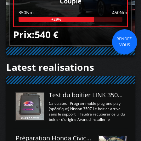
Couple
350Nm
450Nm
+29%
Prix:540 €
RENDEZ-
VOUS
Latest realisations
Test du boitier LINK 350Z Plugin ECU
Calculateur Programmable plug and play
(spécifique) Nissan 350Z Le boitier arrive
sans le support, Il faudra récupérer celui du
boitier d'origine Avant d'installer le
calculateur dans la voiture, nous allons
connecter le harness d'extension afin
d'envoyer l'information de la large bande
Préparation Honda Civic Type R FK2
dans le boitier. sydney sweeney deepfake