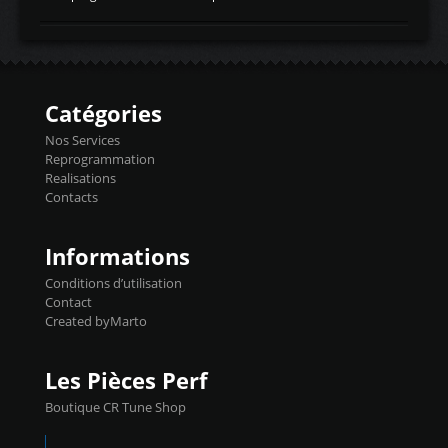
temperaturetemperature d'air
Reprog SP + Flashpro 1130€ TTC Reprog
d'admissiontemp ex. pour atmo -30- 80°C
E85 + Débridage injecteurs + Flashpro
moteurs suralsECT/CTSengine coolant
1220€ TTC Reprog E85 + SP98 + Débridage
temperaturetemperature ldr moteurtemp
Injecteurs + Flashpro 1370€ TTC Le
ex. a froid 80-100°C a ...
Flashpro permet un accès complet à tous
les paramètres moteur et ainsi une gestion
Catégories
précise et performante. Vous pourrez
basculer de la carto sans plomb à Ethanol à
Nos Services
l'aide du flashpro OPTION ECONOMIQUES
Reprogrammation
Reprog SP 98 sur le calculateur d'origine
Realisations
450€ TTC Un gain d'environ 10cv et 15nm
Contacts
...
Informations
Conditions d’utilisation
Contact
Created byMarto
Les Pièces Perf
Boutique CR Tune Shop