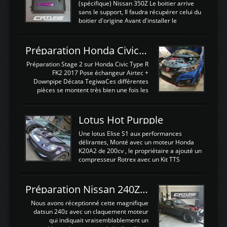
(spécifique) Nissan 350Z Le boitier arrive
sans le support, Il faudra récupérer celui du
boitier d'origine Avant d'installer le
calculateur dans la voiture, nous allons
connecter le harness d'extension afin
d'envoyer l'information de la large bande
Préparation Honda Civic Type R FK2
dans le boitier. sydney sweeney deepfake
La sortie 0-5V de l'afr sera connectée sur
Préparation Stage 2 sur Honda Civic Type R
l'entrée AN Volt 8 et GndAN pour
FK2 2017 Pose échangeur Airtec +
Analogique, et Volt car l'information est une
Downpipe Décata TegiwaCes différentes
tension (Pas une résistance variable d'un
pièces se montent très bien une fois les
capteur de pression ou de température Il
passages de roues et l'imposant fond plat
est temps de brancher le ...
déposé. L'échangeur massif demande une
légere découpe du plastique inferieur,
Lotus Hot Purpple
negénant en rien la structure ou le
fonctionnement du fond plat. Une
Une lotus Elise S1 aux performances
reprogrammation Stage 2 est faite sur le
délirantes, Monté avec un moteur Honda
calculateur d'origine. Une alternative
K20A2 de 200cv , le propriétaire a ajouté un
économique au passage sur Hondata
compresseur Rotrex avec un Kit TTS
FlashproFK2 / Fk8. La Civic développe
performance . La puissance n'étant "que"
d'origine 310cv et 400Nn , Une fois
de 300cv, David a décidé de fiabiliser et
reprogrammé et les ...
d'augmenter la puissance de son moteur:
Préparation Nissan 240Z SR20DET
un watercooler a été ajouté. 300Cv sans
échangeurLa lotus équipée d'un Hondata
Nous avons réceptionné cette magnifique
Kpro et d'une large bande pour le réglage
datsun 240z avec un claquement moteur
Avantages et inconvénients d'un
qui indiquait vraisemblablement un