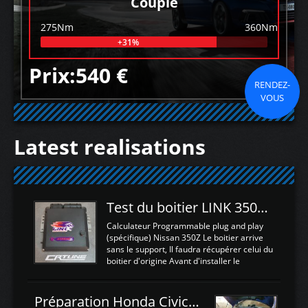
Couple
275Nm
360Nm
+31%
Prix:540 €
RENDEZ-
VOUS
Latest realisations
Test du boitier LINK 350Z Plugin ECU
Calculateur Programmable plug and play
(spécifique) Nissan 350Z Le boitier arrive
sans le support, Il faudra récupérer celui du
boitier d'origine Avant d'installer le
calculateur dans la voiture, nous allons
connecter le harness d'extension afin
d'envoyer l'information de la large bande
Préparation Honda Civic Type R FK2
dans le boitier. sydney sweeney deepfake