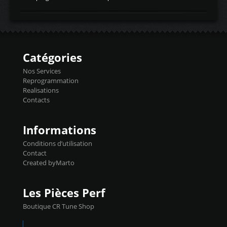
temperaturetemperature d'air
Reprog SP + Flashpro 1130€ TTC Reprog
d'admissiontemp ex. pour atmo -30- 80°C
E85 + Débridage injecteurs + Flashpro
moteurs suralsECT/CTSengine coolant
1220€ TTC Reprog E85 + SP98 + Débridage
temperaturetemperature ldr moteurtemp
Injecteurs + Flashpro 1370€ TTC Le
ex. a froid 80-100°C a ...
Flashpro permet un accès complet à tous
les paramètres moteur et ainsi une gestion
Catégories
précise et performante. Vous pourrez
basculer de la carto sans plomb à Ethanol à
Nos Services
l'aide du flashpro OPTION ECONOMIQUES
Reprogrammation
Reprog SP 98 sur le calculateur d'origine
Realisations
450€ TTC Un gain d'environ 10cv et 15nm
Contacts
...
Informations
Conditions d’utilisation
Contact
Created byMarto
Les Pièces Perf
Boutique CR Tune Shop