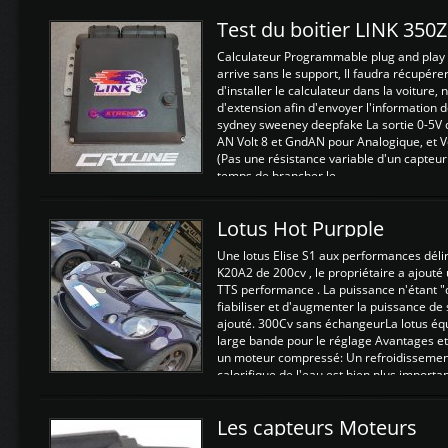
Test du boitier LINK 350
Calculateur Programmable plug and play (
arrive sans le support, Il faudra récupérer
d'installer le calculateur dans la voiture,
d'extension afin d'envoyer l'information d
sydney sweeney deepfake La sortie 0-5V d
AN Volt 8 et GndAN pour Analogique, et Vo
(Pas une résistance variable d'un capteur
temps de brancher le ...
Lotus Hot Purpple
Une lotus Elise S1 aux performances dél
K20A2 de 200cv , le propriétaire a ajouté
TTS performance . La puissance n'étant "
fiabiliser et d'augmenter la puissance de
ajouté. 300Cv sans échangeurLa lotus éq
large bande pour le réglage Avantages et
un moteur compressé: Un refroidissement 
calorifique de l'eau est bien plus importan
Les capteurs Moteurs