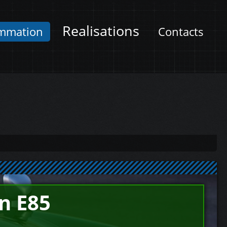
Realisations
mmation
Contacts
n E85