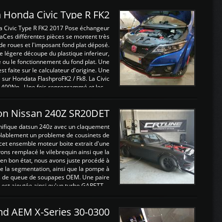
 Honda Civic Type R FK2
a Civic Type R FK2 2017 Pose échangeur
Ces différentes pièces se montent très
de roues et l'imposant fond plat déposé.
légere découpe du plastique inferieur,
e ou le fonctionnement du fond plat. Une
 faite sur le calculateur d'origine. Une
sur Hondata FlashproFK2 / Fk8. La Civic
 400Nn , Une fois reprogrammé et les ...
on Nissan 240Z SR20DET
nifique datsun 240z avec un claquement
blablement un probleme de cousinets de
cet ensemble moteur boite extrait d'une
ns remplacé le vilebrequin ainsi que la
t en bon état, nous avons juste procédé à
 la segmentation, ainsi que la pompe à
ints de queue de soupapes OEM. Une paire
est ajoutée ainsi qu'un turbo GARETT ...
and AEM X-Series 30-0300