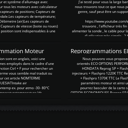
ur et système d'allumage avec
J'ai testé pour vous la large ba
our tous les moteurs avec calculateur
nous trouvons tout ce que nous p
es capteurs de positions; Capteurs de
genre, sauf peut être un suppor
pedale.Les capteurs de température;
Débimetre (air)Les capteurs de
https://www.youtube.com
 Capteurs de vitesse (boite ou roues)
trouvons , l'afficheur très fin
 position sont indispensables à une
alimenter la sonde , le cable pour l
d'utilisation très simple , 2
rammation Moteur
on sont en anglais, voici une
Nous pouvons vous proposer d
rmes employés dans le cadre d'une
orientés ECO OPTIONS PERFOR
nction Ctrl + F pour rechercher un
HONDATA Reprog SP + Flash
erme vous semble mal traduit ou
injecteurs + Flashpro 1220€ TTC R
r sur cet article NOMTERME
+ Flashpro 1370€ TTC Le Flas
SIATIntake air
paramètres moteur et ainsi u
ontemp ex. pour atmo -30- 80°C
pourrez basculer de la carto s
emperaturetemperature ldr
OPTION ECONOMIQUES Reprog SP 98 