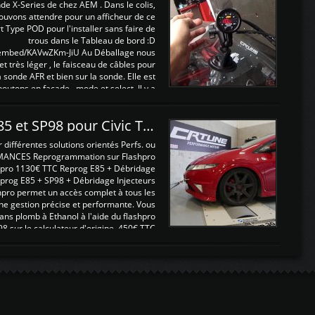
nde X-Series de chez AEM . Dans le colis,
ouvons attendre pour un afficheur de ce
t Type POD pour l'installer sans faire de
trous dans le Tableau de bord :D
/embed/KAVwZKm-JiU Au Déballage nous
 et très léger , le faisceau de câbles pour
a sonde AFR et bien sur la sonde. Elle est
 boutons en façade , mode et select. Il y a
différentes fonctions ...
Reprogrammations E85 et SP98 pour Civic Type R FN2
ifférentes solutions orientés Perfs. ou
MANCES Reprogrammation sur Flashpro
pro 1130€ TTC Reprog E85 + Débridage
eprog E85 + SP98 + Débridage Injecteurs
hpro permet un accès complet à tous les
ne gestion précise et performante. Vous
ans plomb à Ethanol à l'aide du flashpro
sur le calculateur d'origine 450€ TTC
Un gain d'environ 10cv et 15nm ...