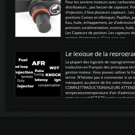
Pour les anciens moteurs avec carburate
distributeurs , pas besoin de capteurs. P
d'injection, il faut plusieurs capteurs . L
positions Cames et vilbrequin, Papillon, 
Eau, huile, échappement, air d'admission
pression; suralimentation, essence, huile,
Les Capteurs de position. Les capteurs de
gestion électronique. C'est avec ces ...
Le lexique de la reprog
La plupart des logiciels de reprogrammati
traduction en Français des principaux te
gestion moteur. Vous pouvez utiliser la fo
terme N'hésitez pas à commenter si un t
manquant, au plaisir de lire votre retou
COMPLETTRADUCTIONVALEURS ATTENDUE
temperaturetemperature d'air d'admissi
moteurs suralsECT/CTSengine coolant t
moteurtemp ex. a froid 80-100°C a ...