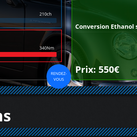
210ch
Conversion Ethanol 
340Nm
Prix: 550€
RENDEZ-
VOUS
ns