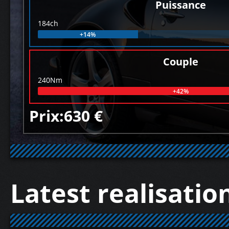
Puissance
184ch
+14%
Couple
240Nm
+42%
Prix:630 €
Latest realisatio