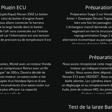
Z Plugin ECU
Préparation
spécifique) Nissan 350Z Le boitier
Préparation Stage 2 sur Hond
 celui du boitier d'origine Avant
Airtec + Downpipe Décata Tegiwa
 nous allons connecter le harness
bien une fois les passages 
e la large bande dans le boitier.
L'échangeur massif demande une 
e l'afr sera connectée sur l'entrée
negénant en rien la structur
lt car l'information est une tension
reprogrammation Stage 2 est
 de pression ou de température Il est
alternative économique au passage 
développe d'origine 310cv et
Préparati
irantes, Monté avec un moteur Honda
Nous avons réceptionné cette mag
 un compresseur Rotrex avec un Kit
moteur qui indiquait vraisem
que" de 300cv, David a décidé de
bielles. Nous avons donc déposé 
 son moteur: un watercooler a été
Nissan S13 avec SR20DET . Nous avo
uipée d'un Hondata Kpro et d'une
bielle abimée. Les cylindres étan
 inconvénients d'un watercooler sur
un déglaçage et au remplacement de
plus efficace: La capacité
huile, Joint de culasse HKS, les jo
te que celle de ...
d'arbres a cames HKS 
Test de la large B