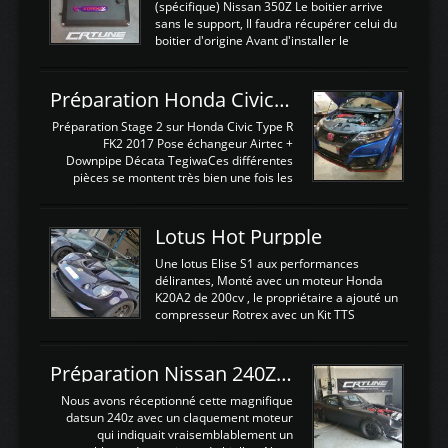
(spécifique) Nissan 350Z Le boitier arrive
sans le support, Il faudra récupérer celui du
boitier d'origine Avant d'installer le
calculateur dans la voiture, nous allons
connecter le harness d'extension afin
d'envoyer l'information de la large bande
Préparation Honda Civic Type R FK2
dans le boitier. sydney sweeney deepfake
La sortie 0-5V de l'afr sera connectée sur
Préparation Stage 2 sur Honda Civic Type R
l'entrée AN Volt 8 et GndAN pour
FK2 2017 Pose échangeur Airtec +
Analogique, et Volt car l'information est une
Downpipe Décata TegiwaCes différentes
tension (Pas une résistance variable d'un
pièces se montent très bien une fois les
capteur de pression ou de température Il
passages de roues et l'imposant fond plat
est temps de brancher le ...
déposé. L'échangeur massif demande une
légere découpe du plastique inferieur,
Lotus Hot Purpple
negénant en rien la structure ou le
fonctionnement du fond plat. Une
Une lotus Elise S1 aux performances
reprogrammation Stage 2 est faite sur le
délirantes, Monté avec un moteur Honda
calculateur d'origine. Une alternative
K20A2 de 200cv , le propriétaire a ajouté un
économique au passage sur Hondata
compresseur Rotrex avec un Kit TTS
FlashproFK2 / Fk8. La Civic développe
performance . La puissance n'étant "que"
d'origine 310cv et 400Nn , Une fois
de 300cv, David a décidé de fiabiliser et
reprogrammé et les ...
d'augmenter la puissance de son moteur:
Préparation Nissan 240Z SR20DET
un watercooler a été ajouté. 300Cv sans
échangeurLa lotus équipée d'un Hondata
Nous avons réceptionné cette magnifique
Kpro et d'une large bande pour le réglage
datsun 240z avec un claquement moteur
Avantages et inconvénients d'un
qui indiquait vraisemblablement un