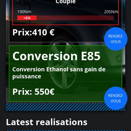
Couple
190Nm
205Nm
+8%
Prix:410 €
RENDEZ-
VOUS
Conversion E85
Conversion Ethanol sans gain de
puissance
Prix: 550€
RENDEZ-
VOUS
Latest realisations