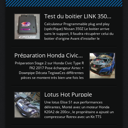
Test du boitier LINK 350Z Plugin ECU
Calculateur Programmable plug and play
(spécifique) Nissan 350Z Le boitier arrive
sans le support, Il faudra récupérer celui du
boitier d'origine Avant d'installer le
calculateur dans la voiture, nous allons
connecter le harness d'extension afin
d'envoyer l'information de la large bande
Préparation Honda Civic Type R FK2
dans le boitier. sydney sweeney deepfake
La sortie 0-5V de l'afr sera connectée sur
Préparation Stage 2 sur Honda Civic Type R
l'entrée AN Volt 8 et GndAN pour
FK2 2017 Pose échangeur Airtec +
Analogique, et Volt car l'information est une
Downpipe Décata TegiwaCes différentes
tension (Pas une résistance variable d'un
pièces se montent très bien une fois les
capteur de pression ou de température Il
passages de roues et l'imposant fond plat
est temps de brancher le ...
déposé. L'échangeur massif demande une
légere découpe du plastique inferieur,
Lotus Hot Purpple
negénant en rien la structure ou le
fonctionnement du fond plat. Une
Une lotus Elise S1 aux performances
reprogrammation Stage 2 est faite sur le
délirantes, Monté avec un moteur Honda
calculateur d'origine. Une alternative
K20A2 de 200cv , le propriétaire a ajouté un
économique au passage sur Hondata
compresseur Rotrex avec un Kit TTS
FlashproFK2 / Fk8. La Civic développe
performance . La puissance n'étant "que"
d'origine 310cv et 400Nn , Une fois
de 300cv, David a décidé de fiabiliser et