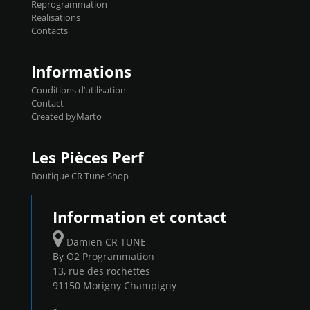
Reprogrammation
Reprog SP 98 sur le calculateur d'origine
Realisations
450€ TTC Un gain d'environ 10cv et 15nm
Contacts
...
Informations
Conditions d’utilisation
Contact
Created byMarto
Les Pièces Perf
Boutique CR Tune Shop
Information et contact
Damien CR TUNE
By O2 Programmation
13, rue des rochettes
91150 Morigny Champigny