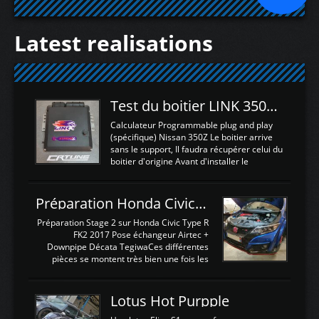
Latest realisations
Test du boitier LINK 350Z Plugin ECU
Calculateur Programmable plug and play
(spécifique) Nissan 350Z Le boitier arrive
sans le support, Il faudra récupérer celui du
boitier d'origine Avant d'installer le
calculateur dans la voiture, nous allons
connecter le harness d'extension afin
d'envoyer l'information de la large bande
Préparation Honda Civic Type R FK2
dans le boitier. sydney sweeney deepfake
La sortie 0-5V de l'afr sera connectée sur
Préparation Stage 2 sur Honda Civic Type R
l'entrée AN Volt 8 et GndAN pour
FK2 2017 Pose échangeur Airtec +
Analogique, et Volt car l'information est une
Downpipe Décata TegiwaCes différentes
tension (Pas une résistance variable d'un
pièces se montent très bien une fois les
capteur de pression ou de température Il
passages de roues et l'imposant fond plat
est temps de brancher le ...
déposé. L'échangeur massif demande une
légere découpe du plastique inferieur,
Lotus Hot Purpple
negénant en rien la structure ou le