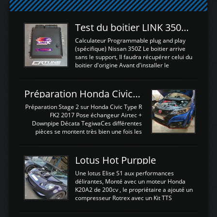
Test du boitier LINK 350Z Plugin ECU
Calculateur Programmable plug and play
(spécifique) Nissan 350Z Le boitier arrive
sans le support, Il faudra récupérer celui du
boitier d'origine Avant d'installer le
calculateur dans la voiture, nous allons
connecter le harness d'extension afin
d'envoyer l'information de la large bande
Préparation Honda Civic Type R FK2
dans le boitier. sydney sweeney deepfake
La sortie 0-5V de l'afr sera connectée sur
Préparation Stage 2 sur Honda Civic Type R
l'entrée AN Volt 8 et GndAN pour
FK2 2017 Pose échangeur Airtec +
Analogique, et Volt car l'information est une
Downpipe Décata TegiwaCes différentes
tension (Pas une résistance variable d'un
pièces se montent très bien une fois les
capteur de pression ou de température Il
passages de roues et l'imposant fond plat
est temps de brancher le ...
déposé. L'échangeur massif demande une
légere découpe du plastique inferieur,
Lotus Hot Purpple
negénant en rien la structure ou le
fonctionnement du fond plat. Une
Une lotus Elise S1 aux performances
reprogrammation Stage 2 est faite sur le
délirantes, Monté avec un moteur Honda
calculateur d'origine. Une alternative
K20A2 de 200cv , le propriétaire a ajouté un
économique au passage sur Hondata
compresseur Rotrex avec un Kit TTS
FlashproFK2 / Fk8. La Civic développe
performance . La puissance n'étant "que"
d'origine 310cv et 400Nn , Une fois
de 300cv, David a décidé de fiabiliser et