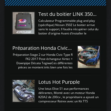
Test du boitier LINK 350Z Plugin ECU
Calculateur Programmable plug and play
(spécifique) Nissan 350Z Le boitier arrive
sans le support, Il faudra récupérer celui du
boitier d'origine Avant d'installer le
calculateur dans la voiture, nous allons
connecter le harness d'extension afin
d'envoyer l'information de la large bande
Préparation Honda Civic Type R FK2
dans le boitier. sydney sweeney deepfake
La sortie 0-5V de l'afr sera connectée sur
Préparation Stage 2 sur Honda Civic Type R
l'entrée AN Volt 8 et GndAN pour
FK2 2017 Pose échangeur Airtec +
Analogique, et Volt car l'information est une
Downpipe Décata TegiwaCes différentes
tension (Pas une résistance variable d'un
pièces se montent très bien une fois les
capteur de pression ou de température Il
passages de roues et l'imposant fond plat
est temps de brancher le ...
déposé. L'échangeur massif demande une
légere découpe du plastique inferieur,
Lotus Hot Purpple
negénant en rien la structure ou le
fonctionnement du fond plat. Une
Une lotus Elise S1 aux performances
reprogrammation Stage 2 est faite sur le
délirantes, Monté avec un moteur Honda
calculateur d'origine. Une alternative
K20A2 de 200cv , le propriétaire a ajouté un
économique au passage sur Hondata
compresseur Rotrex avec un Kit TTS
FlashproFK2 / Fk8. La Civic développe
performance . La puissance n'étant "que"
d'origine 310cv et 400Nn , Une fois
de 300cv, David a décidé de fiabiliser et