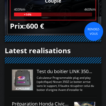
Couple
403Nm
460Nm
+14%
Prix:600 €
RENDEZ-
VOUS
Latest realisations
Test du boitier LINK 350Z Plugin ECU
Calculateur Programmable plug and play
(spécifique) Nissan 350Z Le boitier arrive
sans le support, Il faudra récupérer celui du
boitier d'origine Avant d'installer le
calculateur dans la voiture, nous allons
connecter le harness d'extension afin
d'envoyer l'information de la large bande
Préparation Honda Civic Type R FK2
dans le boitier. sydney sweeney deepfake