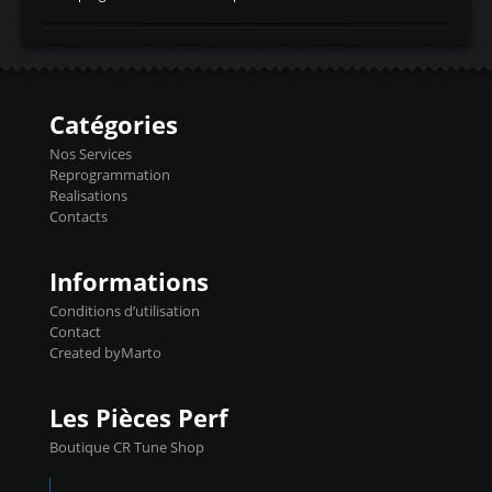
temperaturetemperature d'air
Reprog SP + Flashpro 1130€ TTC Reprog
d'admissiontemp ex. pour atmo -30- 80°C
E85 + Débridage injecteurs + Flashpro
moteurs suralsECT/CTSengine coolant
1220€ TTC Reprog E85 + SP98 + Débridage
temperaturetemperature ldr moteurtemp
Injecteurs + Flashpro 1370€ TTC Le
ex. a froid 80-100°C a ...
Flashpro permet un accès complet à tous
les paramètres moteur et ainsi une gestion
Catégories
précise et performante. Vous pourrez
basculer de la carto sans plomb à Ethanol à
Nos Services
l'aide du flashpro OPTION ECONOMIQUES
Reprogrammation
Reprog SP 98 sur le calculateur d'origine
Realisations
450€ TTC Un gain d'environ 10cv et 15nm
Contacts
...
Informations
Conditions d’utilisation
Contact
Created byMarto
Les Pièces Perf
Boutique CR Tune Shop