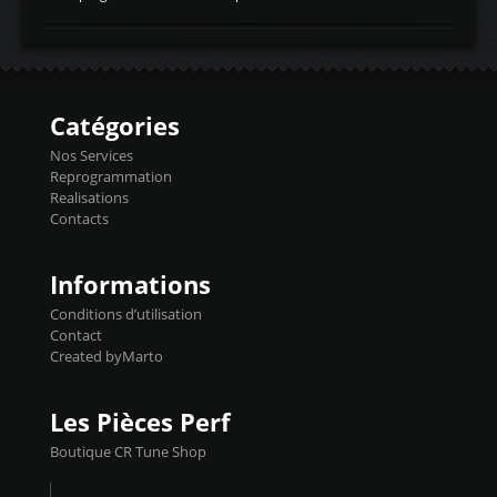
temperaturetemperature d'air
Reprog SP + Flashpro 1130€ TTC Reprog
d'admissiontemp ex. pour atmo -30- 80°C
E85 + Débridage injecteurs + Flashpro
moteurs suralsECT/CTSengine coolant
1220€ TTC Reprog E85 + SP98 + Débridage
temperaturetemperature ldr moteurtemp
Injecteurs + Flashpro 1370€ TTC Le
ex. a froid 80-100°C a ...
Flashpro permet un accès complet à tous
les paramètres moteur et ainsi une gestion
Catégories
précise et performante. Vous pourrez
basculer de la carto sans plomb à Ethanol à
Nos Services
l'aide du flashpro OPTION ECONOMIQUES
Reprogrammation
Reprog SP 98 sur le calculateur d'origine
Realisations
450€ TTC Un gain d'environ 10cv et 15nm
Contacts
...
Informations
Conditions d’utilisation
Contact
Created byMarto
Les Pièces Perf
Boutique CR Tune Shop