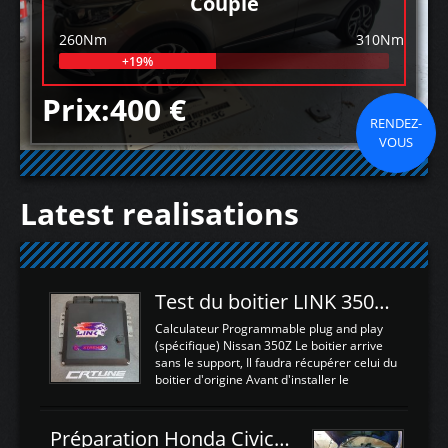
Couple
260Nm
310Nm
+19%
Prix:400 €
RENDEZ-
VOUS
Latest realisations
Test du boitier LINK 350Z Plugin ECU
Calculateur Programmable plug and play
(spécifique) Nissan 350Z Le boitier arrive
sans le support, Il faudra récupérer celui du
boitier d'origine Avant d'installer le
calculateur dans la voiture, nous allons
connecter le harness d'extension afin
d'envoyer l'information de la large bande
Préparation Honda Civic Type R FK2
dans le boitier. sydney sweeney deepfake