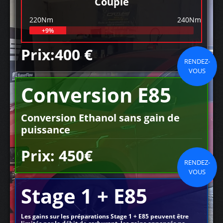
Couple
220Nm
240Nm
+9%
Prix:400 €
RENDEZ-
VOUS
Conversion E85
Conversion Ethanol sans gain de
puissance
Prix: 450€
RENDEZ-
VOUS
Stage 1 + E85
Les gains sur les préparations Stage 1 + E85 peuvent être