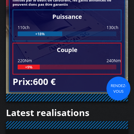
limités par le débit de carburant, les gains annoncés ne
peuvent donc pas être garantis
Puissance
110ch
130ch
+18%
Couple
220Nm
240Nm
+9%
Prix:600 €
RENDEZ-
VOUS
Latest realisations