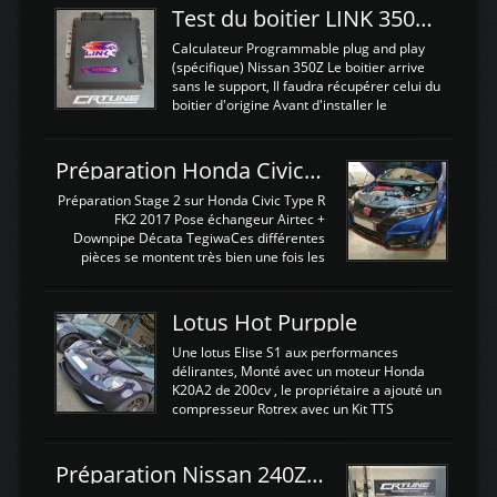
Test du boitier LINK 350Z Plugin ECU
Calculateur Programmable plug and play
(spécifique) Nissan 350Z Le boitier arrive
sans le support, Il faudra récupérer celui du
boitier d'origine Avant d'installer le
calculateur dans la voiture, nous allons
connecter le harness d'extension afin
d'envoyer l'information de la large bande
Préparation Honda Civic Type R FK2
dans le boitier. sydney sweeney deepfake
La sortie 0-5V de l'afr sera connectée sur
Préparation Stage 2 sur Honda Civic Type R
l'entrée AN Volt 8 et GndAN pour
FK2 2017 Pose échangeur Airtec +
Analogique, et Volt car l'information est une
Downpipe Décata TegiwaCes différentes
tension (Pas une résistance variable d'un
pièces se montent très bien une fois les
capteur de pression ou de température Il
passages de roues et l'imposant fond plat
est temps de brancher le ...
déposé. L'échangeur massif demande une
légere découpe du plastique inferieur,
Lotus Hot Purpple
negénant en rien la structure ou le
fonctionnement du fond plat. Une
Une lotus Elise S1 aux performances
reprogrammation Stage 2 est faite sur le
délirantes, Monté avec un moteur Honda
calculateur d'origine. Une alternative
K20A2 de 200cv , le propriétaire a ajouté un
économique au passage sur Hondata
compresseur Rotrex avec un Kit TTS
FlashproFK2 / Fk8. La Civic développe
performance . La puissance n'étant "que"
d'origine 310cv et 400Nn , Une fois
de 300cv, David a décidé de fiabiliser et
reprogrammé et les ...
d'augmenter la puissance de son moteur:
Préparation Nissan 240Z SR20DET
un watercooler a été ajouté. 300Cv sans