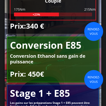
Couple
175Nm
215Nm
+23%
Prix:340 €
RENDEZ-
VOUS
Conversion E85
Conversion Ethanol sans gain de
puissance
Prix: 450€
RENDEZ-
VOUS
Stage 1 + E85
Les gains sur les préparations Stage 1 + E85 peuvent être