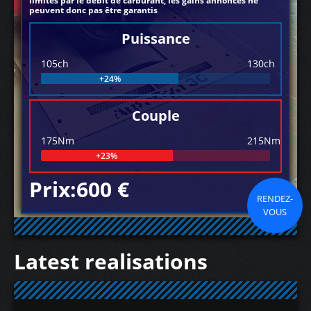
limités par le débit de carburant, les gains annoncés ne
peuvent donc pas être garantis
Puissance
105ch
130ch
+24%
Couple
175Nm
215Nm
+23%
Prix:600 €
RENDEZ-
VOUS
Latest realisations