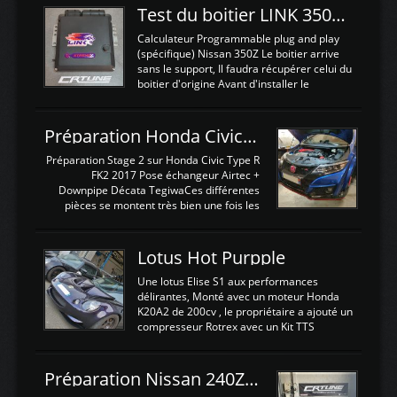
Test du boitier LINK 350Z Plugin ECU
Calculateur Programmable plug and play
(spécifique) Nissan 350Z Le boitier arrive
sans le support, Il faudra récupérer celui du
boitier d'origine Avant d'installer le
calculateur dans la voiture, nous allons
connecter le harness d'extension afin
d'envoyer l'information de la large bande
Préparation Honda Civic Type R FK2
dans le boitier. sydney sweeney deepfake
La sortie 0-5V de l'afr sera connectée sur
Préparation Stage 2 sur Honda Civic Type R
l'entrée AN Volt 8 et GndAN pour
FK2 2017 Pose échangeur Airtec +
Analogique, et Volt car l'information est une
Downpipe Décata TegiwaCes différentes
tension (Pas une résistance variable d'un
pièces se montent très bien une fois les
capteur de pression ou de température Il
passages de roues et l'imposant fond plat
est temps de brancher le ...
déposé. L'échangeur massif demande une
légere découpe du plastique inferieur,
Lotus Hot Purpple
negénant en rien la structure ou le
fonctionnement du fond plat. Une
Une lotus Elise S1 aux performances
reprogrammation Stage 2 est faite sur le
délirantes, Monté avec un moteur Honda
calculateur d'origine. Une alternative
K20A2 de 200cv , le propriétaire a ajouté un
économique au passage sur Hondata
compresseur Rotrex avec un Kit TTS
FlashproFK2 / Fk8. La Civic développe
performance . La puissance n'étant "que"
d'origine 310cv et 400Nn , Une fois
de 300cv, David a décidé de fiabiliser et
reprogrammé et les ...
d'augmenter la puissance de son moteur:
Préparation Nissan 240Z SR20DET
un watercooler a été ajouté. 300Cv sans