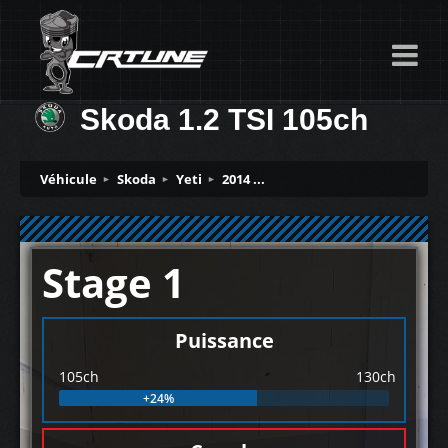
Skoda 1.2 TSI 105ch
Véhicule
Skoda
Yeti
2014 ...
Stage 1
Puissance
105ch
130ch
+24%