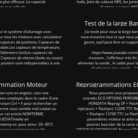
plus efficace: La capacité
huile, Joint de culasse HKS, les jo
te que celle de ...
d'arbres a cames HKS 
Test de la large B
ur et système d'allumage avec
J'ai testé pour vous la large ba
our tous les moteurs avec calculateur
nous trouvons tout ce que nous p
es capteurs de positions; Capteurs de
genre, sauf peut être un suppor
pedale.Les capteurs de température;
Débimetre (air)Les capteurs de
https://www.youtube.com
 Capteurs de vitesse (boite ou roues)
trouvons , l'afficheur très fin
 position sont indispensables à une
alimenter la sonde , le cable pour l
d'utilisation très simple , 2
rammation Moteur
on sont en anglais, voici une
Nous pouvons vous proposer d
rmes employés dans le cadre d'une
orientés ECO OPTIONS PERFOR
nction Ctrl + F pour rechercher un
HONDATA Reprog SP + Flash
erme vous semble mal traduit ou
injecteurs + Flashpro 1220€ TTC R
r sur cet article NOMTERME
+ Flashpro 1370€ TTC Le Flas
SIATIntake air
paramètres moteur et ainsi u
ontemp ex. pour atmo -30- 80°C
pourrez basculer de la carto s
emperaturetemperature ldr
OPTION ECONOMIQUES Reprog SP 98 