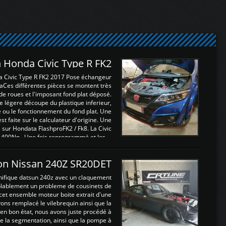
 Honda Civic Type R FK2
a Civic Type R FK2 2017 Pose échangeur
Ces différentes pièces se montent très
de roues et l'imposant fond plat déposé.
légere découpe du plastique inferieur,
e ou le fonctionnement du fond plat. Une
 faite sur le calculateur d'origine. Une
sur Hondata FlashproFK2 / Fk8. La Civic
 400Nn , Une fois reprogrammé et les ...
on Nissan 240Z SR20DET
nifique datsun 240z avec un claquement
blablement un probleme de cousinets de
cet ensemble moteur boite extrait d'une
ns remplacé le vilebrequin ainsi que la
t en bon état, nous avons juste procédé à
 la segmentation, ainsi que la pompe à