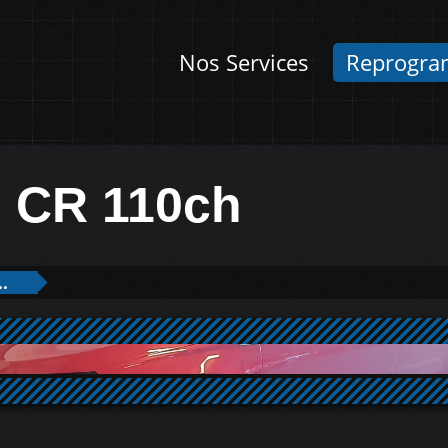
Nos Services
Reprogra
I CR 110ch
..