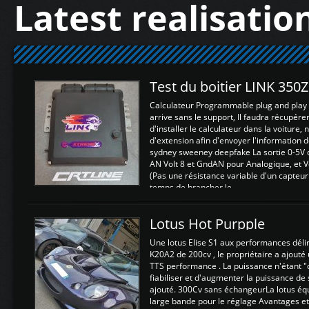
Latest realisatio
Test du boitier LINK 350
Calculateur Programmable plug and play (
arrive sans le support, Il faudra récupérer
d'installer le calculateur dans la voiture,
d'extension afin d'envoyer l'information d
sydney sweeney deepfake La sortie 0-5V d
AN Volt 8 et GndAN pour Analogique, et Vo
(Pas une résistance variable d'un capteur
temps de brancher le ...
Lotus Hot Purpple
Une lotus Elise S1 aux performances dél
K20A2 de 200cv , le propriétaire a ajouté
TTS performance . La puissance n'étant "
fiabiliser et d'augmenter la puissance de
ajouté. 300Cv sans échangeurLa lotus éq
large bande pour le réglage Avantages et