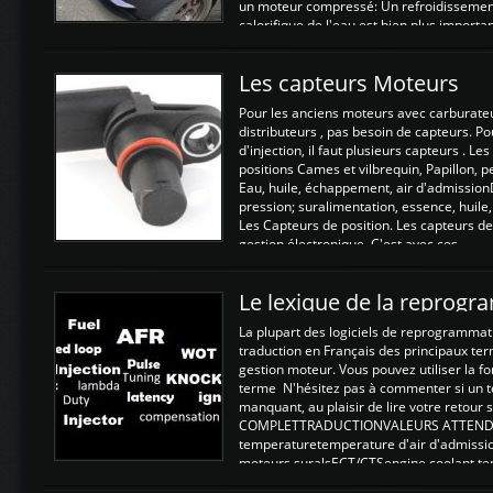
un moteur compressé: Un refroidissement 
calorifique de l'eau est bien plus importan
Les capteurs Moteurs
Pour les anciens moteurs avec carburate
distributeurs , pas besoin de capteurs. P
d'injection, il faut plusieurs capteurs . L
positions Cames et vilbrequin, Papillon, 
Eau, huile, échappement, air d'admission
pression; suralimentation, essence, huile,
Les Capteurs de position. Les capteurs de
gestion électronique. C'est avec ces ...
Le lexique de la reprog
La plupart des logiciels de reprogrammati
traduction en Français des principaux te
gestion moteur. Vous pouvez utiliser la fo
terme N'hésitez pas à commenter si un t
manquant, au plaisir de lire votre retou
COMPLETTRADUCTIONVALEURS ATTENDUE
temperaturetemperature d'air d'admissi
moteurs suralsECT/CTSengine coolant t
moteurtemp ex. a froid 80-100°C a ...