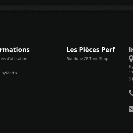
ormations
Les Pièces Perf
I
ons d’utilisation
Boutique CR Tune Shop
t
B
13
d byMarto
9