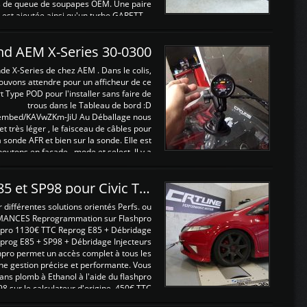
ints de queue de soupapes OEM. Une paire
est ajoutée ainsi qu'un turbo GARETT ...
and AEM X-Series 30-0300
nde X-Series de chez AEM . Dans le colis,
ouvons attendre pour un afficheur de ce
t Type POD pour l'installer sans faire de
trous dans le Tableau de bord :D
/embed/KAVwZKm-JiU Au Déballage nous
 et très léger , le faisceau de câbles pour
a sonde AFR et bien sur la sonde. Elle est
 boutons en façade , mode et select. Il y a
différentes fonctions ...
Reprogrammations E85 et SP98 pour Civic Type R FN2
ifférentes solutions orientés Perfs. ou
MANCES Reprogrammation sur Flashpro
pro 1130€ TTC Reprog E85 + Débridage
eprog E85 + SP98 + Débridage Injecteurs
hpro permet un accès complet à tous les
ne gestion précise et performante. Vous
ans plomb à Ethanol à l'aide du flashpro
sur le calculateur d'origine 450€ TTC
Un gain d'environ 10cv et 15nm ...