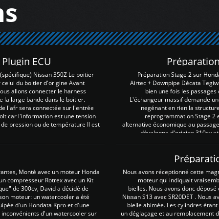
ns
Z Plugin ECU
Préparation
spécifique) Nissan 350Z Le boitier
Préparation Stage 2 sur Hond
 celui du boitier d'origine Avant
Airtec + Downpipe Décata Tegiwa
 nous allons connecter le harness
bien une fois les passages 
e la large bande dans le boitier.
L'échangeur massif demande une 
e l'afr sera connectée sur l'entrée
negénant en rien la structur
lt car l'information est une tension
reprogrammation Stage 2 est
 de pression ou de température Il est
alternative économique au passage 
développe d'origine 310cv et
Préparati
irantes, Monté avec un moteur Honda
Nous avons réceptionné cette mag
 un compresseur Rotrex avec un Kit
moteur qui indiquait vraisem
que" de 300cv, David a décidé de
bielles. Nous avons donc déposé 
 son moteur: un watercooler a été
Nissan S13 avec SR20DET . Nous avo
uipée d'un Hondata Kpro et d'une
bielle abimée. Les cylindres étan
 inconvénients d'un watercooler sur
un déglaçage et au remplacement de