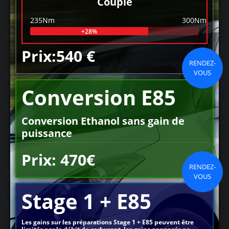
Couple
235Nm
300Nm
+28%
Prix:540 €
RENDEZ-
VOUS
Conversion E85
Conversion Ethanol sans gain de
puissance
Prix: 470€
RENDEZ-
VOUS
Stage 1 + E85
Les gains sur les préparations Stage 1 + E85 peuvent être