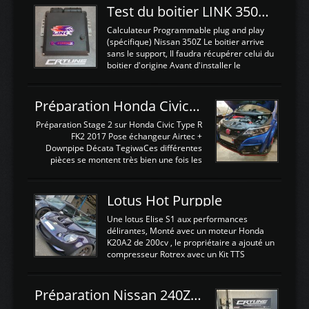
Test du boitier LINK 350Z Plugin ECU
Calculateur Programmable plug and play
(spécifique) Nissan 350Z Le boitier arrive
sans le support, Il faudra récupérer celui du
boitier d'origine Avant d'installer le
calculateur dans la voiture, nous allons
connecter le harness d'extension afin
d'envoyer l'information de la large bande
Préparation Honda Civic Type R FK2
dans le boitier. sydney sweeney deepfake
La sortie 0-5V de l'afr sera connectée sur
Préparation Stage 2 sur Honda Civic Type R
l'entrée AN Volt 8 et GndAN pour
FK2 2017 Pose échangeur Airtec +
Analogique, et Volt car l'information est une
Downpipe Décata TegiwaCes différentes
tension (Pas une résistance variable d'un
pièces se montent très bien une fois les
capteur de pression ou de température Il
passages de roues et l'imposant fond plat
est temps de brancher le ...
déposé. L'échangeur massif demande une
légere découpe du plastique inferieur,
Lotus Hot Purpple
negénant en rien la structure ou le
fonctionnement du fond plat. Une
Une lotus Elise S1 aux performances
reprogrammation Stage 2 est faite sur le
délirantes, Monté avec un moteur Honda
calculateur d'origine. Une alternative
K20A2 de 200cv , le propriétaire a ajouté un
économique au passage sur Hondata
compresseur Rotrex avec un Kit TTS
FlashproFK2 / Fk8. La Civic développe
performance . La puissance n'étant "que"
d'origine 310cv et 400Nn , Une fois
de 300cv, David a décidé de fiabiliser et
reprogrammé et les ...
d'augmenter la puissance de son moteur:
Préparation Nissan 240Z SR20DET
un watercooler a été ajouté. 300Cv sans