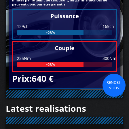
limités par le débit de carburant, les gains annoncés ne
peuvent donc pas être garantis
Puissance
129ch
165ch
+28%
Couple
235Nm
300Nm
+28%
Prix:640 €
RENDEZ-
VOUS
Latest realisations