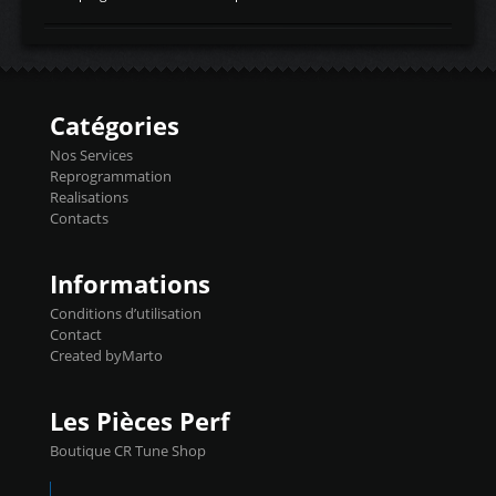
temperaturetemperature d'air
Reprog SP + Flashpro 1130€ TTC Reprog
d'admissiontemp ex. pour atmo -30- 80°C
E85 + Débridage injecteurs + Flashpro
moteurs suralsECT/CTSengine coolant
1220€ TTC Reprog E85 + SP98 + Débridage
temperaturetemperature ldr moteurtemp
Injecteurs + Flashpro 1370€ TTC Le
ex. a froid 80-100°C a ...
Flashpro permet un accès complet à tous
les paramètres moteur et ainsi une gestion
Catégories
précise et performante. Vous pourrez
basculer de la carto sans plomb à Ethanol à
Nos Services
l'aide du flashpro OPTION ECONOMIQUES
Reprogrammation
Reprog SP 98 sur le calculateur d'origine
Realisations
450€ TTC Un gain d'environ 10cv et 15nm
Contacts
...
Informations
Conditions d’utilisation
Contact
Created byMarto
Les Pièces Perf
Boutique CR Tune Shop