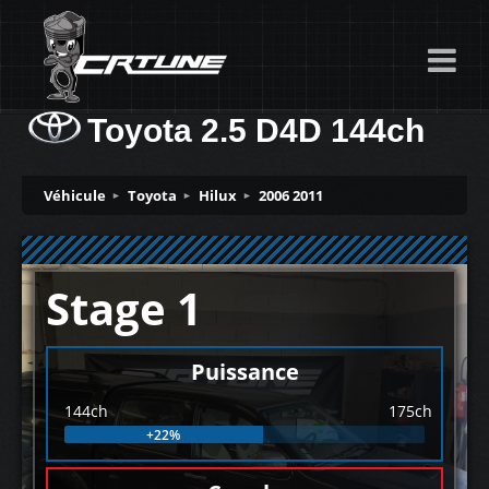
Toyota 2.5 D4D 144ch
Véhicule
Toyota
Hilux
2006 2011
Stage 1
Puissance
144ch
175ch
+22%