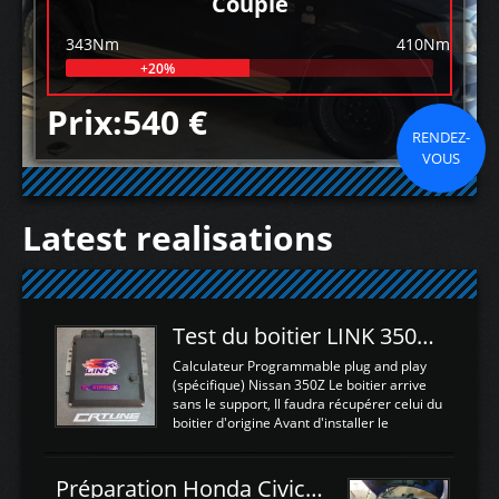
Couple
343Nm
410Nm
+20%
Prix:540 €
RENDEZ-
VOUS
Latest realisations
Test du boitier LINK 350Z Plugin ECU
Calculateur Programmable plug and play
(spécifique) Nissan 350Z Le boitier arrive
sans le support, Il faudra récupérer celui du
boitier d'origine Avant d'installer le
calculateur dans la voiture, nous allons
connecter le harness d'extension afin
d'envoyer l'information de la large bande
Préparation Honda Civic Type R FK2
dans le boitier. sydney sweeney deepfake