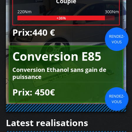
Couple
220Nm
300Nm
+36%
Prix:440 €
RENDEZ-
VOUS
Conversion E85
Conversion Ethanol sans gain de
puissance
Prix: 450€
RENDEZ-
VOUS
Latest realisations