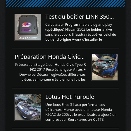
Test du boitier LINK 350Z Plugin ECU
Calculateur Programmable plug and play
(spécifique) Nissan 350Z Le boitier arrive
sans le support, Il faudra récupérer celui du
boitier d'origine Avant d'installer le
calculateur dans la voiture, nous allons
connecter le harness d'extension afin
d'envoyer l'information de la large bande
Préparation Honda Civic Type R FK2
dans le boitier. sydney sweeney deepfake
La sortie 0-5V de l'afr sera connectée sur
Préparation Stage 2 sur Honda Civic Type R
l'entrée AN Volt 8 et GndAN pour
FK2 2017 Pose échangeur Airtec +
Analogique, et Volt car l'information est une
Downpipe Décata TegiwaCes différentes
tension (Pas une résistance variable d'un
pièces se montent très bien une fois les
capteur de pression ou de température Il
passages de roues et l'imposant fond plat
est temps de brancher le ...
déposé. L'échangeur massif demande une
légere découpe du plastique inferieur,
Lotus Hot Purpple
negénant en rien la structure ou le
fonctionnement du fond plat. Une
Une lotus Elise S1 aux performances
reprogrammation Stage 2 est faite sur le
délirantes, Monté avec un moteur Honda
calculateur d'origine. Une alternative
K20A2 de 200cv , le propriétaire a ajouté un
économique au passage sur Hondata
compresseur Rotrex avec un Kit TTS
FlashproFK2 / Fk8. La Civic développe
performance . La puissance n'étant "que"
d'origine 310cv et 400Nn , Une fois
de 300cv, David a décidé de fiabiliser et