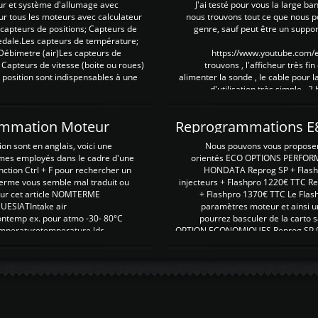
ur et système d'allumage avec
J'ai testé pour vous la large ba
our tous les moteurs avec calculateur
nous trouvons tout ce que nous p
es capteurs de positions; Capteurs de
genre, sauf peut être un suppor
pedale.Les capteurs de température;
Débimetre (air)Les capteurs de
https://www.youtube.com
 Capteurs de vitesse (boite ou roues)
trouvons , l'afficheur très fin
 position sont indispensables à une
alimenter la sonde , le cable pour l
d'utilisation très simple , 2
rammation Moteur
on sont en anglais, voici une
Nous pouvons vous proposer d
rmes employés dans le cadre d'une
orientés ECO OPTIONS PERFOR
nction Ctrl + F pour rechercher un
HONDATA Reprog SP + Flash
erme vous semble mal traduit ou
injecteurs + Flashpro 1220€ TTC R
r sur cet article NOMTERME
+ Flashpro 1370€ TTC Le Flas
SIATIntake air
paramètres moteur et ainsi u
ontemp ex. pour atmo -30- 80°C
pourrez basculer de la carto s
emperaturetemperature ldr
OPTION ECONOMIQUES Reprog SP 98 