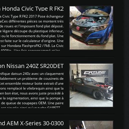
 Honda Civic Type R FK2
a Civic Type R FK2 2017 Pose échangeur
Ces différentes pièces se montent très
de roues et l'imposant fond plat déposé.
légere découpe du plastique inferieur,
e ou le fonctionnement du fond plat. Une
 faite sur le calculateur d'origine. Une
sur Hondata FlashproFK2 / Fk8. La Civic
 400Nn , Une fois reprogrammé et les ...
on Nissan 240Z SR20DET
nifique datsun 240z avec un claquement
blablement un probleme de cousinets de
cet ensemble moteur boite extrait d'une
ns remplacé le vilebrequin ainsi que la
t en bon état, nous avons juste procédé à
 la segmentation, ainsi que la pompe à
ints de queue de soupapes OEM. Une paire
est ajoutée ainsi qu'un turbo GARETT ...
and AEM X-Series 30-0300