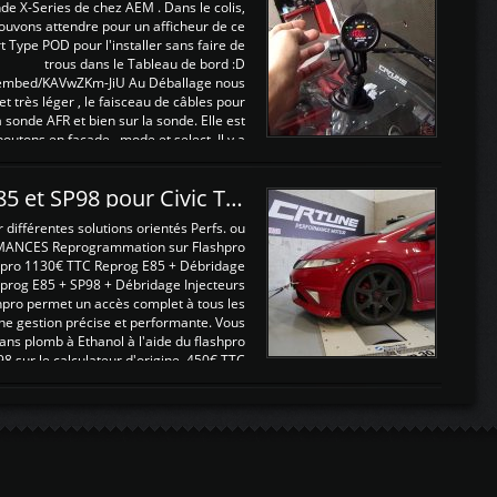
nde X-Series de chez AEM . Dans le colis,
ouvons attendre pour un afficheur de ce
t Type POD pour l'installer sans faire de
trous dans le Tableau de bord :D
/embed/KAVwZKm-JiU Au Déballage nous
 et très léger , le faisceau de câbles pour
a sonde AFR et bien sur la sonde. Elle est
 boutons en façade , mode et select. Il y a
différentes fonctions ...
Reprogrammations E85 et SP98 pour Civic Type R FN2
ifférentes solutions orientés Perfs. ou
MANCES Reprogrammation sur Flashpro
pro 1130€ TTC Reprog E85 + Débridage
eprog E85 + SP98 + Débridage Injecteurs
hpro permet un accès complet à tous les
ne gestion précise et performante. Vous
ans plomb à Ethanol à l'aide du flashpro
sur le calculateur d'origine 450€ TTC
Un gain d'environ 10cv et 15nm ...