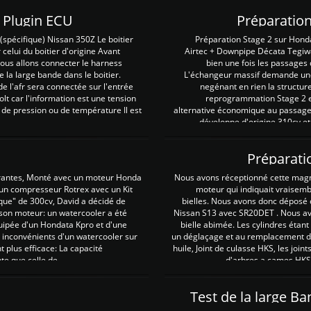
Z Plugin ECU
Préparation
spécifique) Nissan 350Z Le boitier
Préparation Stage 2 sur Hond
 celui du boitier d'origine Avant
Airtec + Downpipe Décata Tegiwa
 nous allons connecter le harness
bien une fois les passages 
e la large bande dans le boitier.
L'échangeur massif demande une 
e l'afr sera connectée sur l'entrée
negénant en rien la structur
lt car l'information est une tension
reprogrammation Stage 2 est
 de pression ou de température Il est
alternative économique au passage 
développe d'origine 310cv et
Préparati
irantes, Monté avec un moteur Honda
Nous avons réceptionné cette mag
 un compresseur Rotrex avec un Kit
moteur qui indiquait vraisem
que" de 300cv, David a décidé de
bielles. Nous avons donc déposé 
 son moteur: un watercooler a été
Nissan S13 avec SR20DET . Nous avo
uipée d'un Hondata Kpro et d'une
bielle abimée. Les cylindres étan
 inconvénients d'un watercooler sur
un déglaçage et au remplacement de
plus efficace: La capacité
huile, Joint de culasse HKS, les jo
te que celle de ...
d'arbres a cames HKS 
Test de la large B