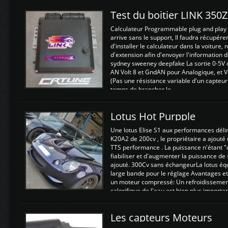
Test du boitier LINK 350
Calculateur Programmable plug and play (
arrive sans le support, Il faudra récupérer
d'installer le calculateur dans la voiture,
d'extension afin d'envoyer l'information d
sydney sweeney deepfake La sortie 0-5V d
AN Volt 8 et GndAN pour Analogique, et Vo
(Pas une résistance variable d'un capteur
temps de brancher le ...
Lotus Hot Purpple
Une lotus Elise S1 aux performances dél
K20A2 de 200cv , le propriétaire a ajouté
TTS performance . La puissance n'étant "
fiabiliser et d'augmenter la puissance de
ajouté. 300Cv sans échangeurLa lotus éq
large bande pour le réglage Avantages et
un moteur compressé: Un refroidissement 
calorifique de l'eau est bien plus importan
Les capteurs Moteurs