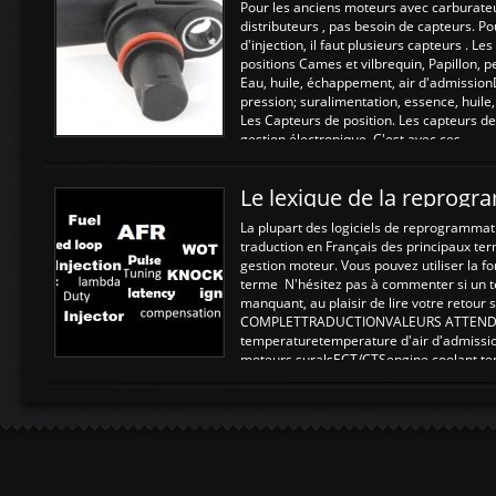
Pour les anciens moteurs avec carburate
distributeurs , pas besoin de capteurs. P
d'injection, il faut plusieurs capteurs . L
positions Cames et vilbrequin, Papillon, 
Eau, huile, échappement, air d'admission
pression; suralimentation, essence, huile,
Les Capteurs de position. Les capteurs de
gestion électronique. C'est avec ces ...
Le lexique de la reprog
La plupart des logiciels de reprogrammati
traduction en Français des principaux te
gestion moteur. Vous pouvez utiliser la fo
terme N'hésitez pas à commenter si un t
manquant, au plaisir de lire votre retou
COMPLETTRADUCTIONVALEURS ATTENDUE
temperaturetemperature d'air d'admissi
moteurs suralsECT/CTSengine coolant t
moteurtemp ex. a froid 80-100°C a ...