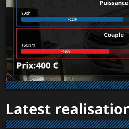
Puissance
90ch
+22%
Couple
160Nm
+19%
Prix:400 €
Latest realisatio