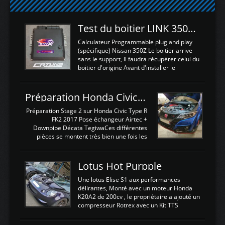
Test du boitier LINK 350Z Plugin ECU
Calculateur Programmable plug and play
(spécifique) Nissan 350Z Le boitier arrive
sans le support, Il faudra récupérer celui du
boitier d'origine Avant d'installer le
calculateur dans la voiture, nous allons
connecter le harness d'extension afin
d'envoyer l'information de la large bande
Préparation Honda Civic Type R FK2
dans le boitier. sydney sweeney deepfake
La sortie 0-5V de l'afr sera connectée sur
Préparation Stage 2 sur Honda Civic Type R
l'entrée AN Volt 8 et GndAN pour
FK2 2017 Pose échangeur Airtec +
Analogique, et Volt car l'information est une
Downpipe Décata TegiwaCes différentes
tension (Pas une résistance variable d'un
pièces se montent très bien une fois les
capteur de pression ou de température Il
passages de roues et l'imposant fond plat
est temps de brancher le ...
déposé. L'échangeur massif demande une
légere découpe du plastique inferieur,
Lotus Hot Purpple
negénant en rien la structure ou le
fonctionnement du fond plat. Une
Une lotus Elise S1 aux performances
reprogrammation Stage 2 est faite sur le
délirantes, Monté avec un moteur Honda
calculateur d'origine. Une alternative
K20A2 de 200cv , le propriétaire a ajouté un
économique au passage sur Hondata
compresseur Rotrex avec un Kit TTS
FlashproFK2 / Fk8. La Civic développe
performance . La puissance n'étant "que"
d'origine 310cv et 400Nn , Une fois
de 300cv, David a décidé de fiabiliser et