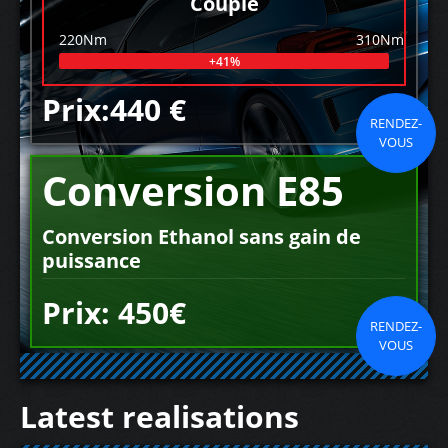
Couple
220Nm
310Nm
+41%
Prix:440 €
RENDEZ-
VOUS
Conversion E85
Conversion Ethanol sans gain de
puissance
Prix: 450€
RENDEZ-
VOUS
Latest realisations