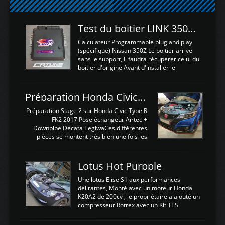
Test du boitier LINK 350Z Plugin ECU
Calculateur Programmable plug and play
(spécifique) Nissan 350Z Le boitier arrive
sans le support, Il faudra récupérer celui du
boitier d'origine Avant d'installer le
calculateur dans la voiture, nous allons
connecter le harness d'extension afin
d'envoyer l'information de la large bande
Préparation Honda Civic Type R FK2
dans le boitier. sydney sweeney deepfake
La sortie 0-5V de l'afr sera connectée sur
Préparation Stage 2 sur Honda Civic Type R
l'entrée AN Volt 8 et GndAN pour
FK2 2017 Pose échangeur Airtec +
Analogique, et Volt car l'information est une
Downpipe Décata TegiwaCes différentes
tension (Pas une résistance variable d'un
pièces se montent très bien une fois les
capteur de pression ou de température Il
passages de roues et l'imposant fond plat
est temps de brancher le ...
déposé. L'échangeur massif demande une
légere découpe du plastique inferieur,
Lotus Hot Purpple
negénant en rien la structure ou le
fonctionnement du fond plat. Une
Une lotus Elise S1 aux performances
reprogrammation Stage 2 est faite sur le
délirantes, Monté avec un moteur Honda
calculateur d'origine. Une alternative
K20A2 de 200cv , le propriétaire a ajouté un
économique au passage sur Hondata
compresseur Rotrex avec un Kit TTS
FlashproFK2 / Fk8. La Civic développe
performance . La puissance n'étant "que"
d'origine 310cv et 400Nn , Une fois
de 300cv, David a décidé de fiabiliser et