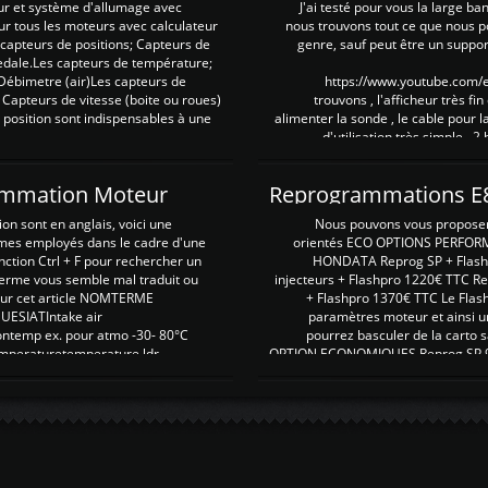
ur et système d'allumage avec
J'ai testé pour vous la large ba
our tous les moteurs avec calculateur
nous trouvons tout ce que nous p
es capteurs de positions; Capteurs de
genre, sauf peut être un suppor
pedale.Les capteurs de température;
Débimetre (air)Les capteurs de
https://www.youtube.com
 Capteurs de vitesse (boite ou roues)
trouvons , l'afficheur très fin
 position sont indispensables à une
alimenter la sonde , le cable pour l
d'utilisation très simple , 2
rammation Moteur
on sont en anglais, voici une
Nous pouvons vous proposer d
rmes employés dans le cadre d'une
orientés ECO OPTIONS PERFOR
nction Ctrl + F pour rechercher un
HONDATA Reprog SP + Flash
erme vous semble mal traduit ou
injecteurs + Flashpro 1220€ TTC R
r sur cet article NOMTERME
+ Flashpro 1370€ TTC Le Flas
SIATIntake air
paramètres moteur et ainsi u
ontemp ex. pour atmo -30- 80°C
pourrez basculer de la carto s
emperaturetemperature ldr
OPTION ECONOMIQUES Reprog SP 98 