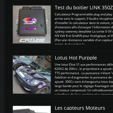
Test du boitier LINK 350
Calculateur Programmable plug and play (
arrive sans le support, Il faudra récupérer
d'installer le calculateur dans la voiture,
d'extension afin d'envoyer l'information d
sydney sweeney deepfake La sortie 0-5V d
AN Volt 8 et GndAN pour Analogique, et Vo
(Pas une résistance variable d'un capteur
temps de brancher le ...
Lotus Hot Purpple
Une lotus Elise S1 aux performances dél
K20A2 de 200cv , le propriétaire a ajouté
TTS performance . La puissance n'étant "
fiabiliser et d'augmenter la puissance de
ajouté. 300Cv sans échangeurLa lotus éq
large bande pour le réglage Avantages et
un moteur compressé: Un refroidissement 
calorifique de l'eau est bien plus importan
Les capteurs Moteurs