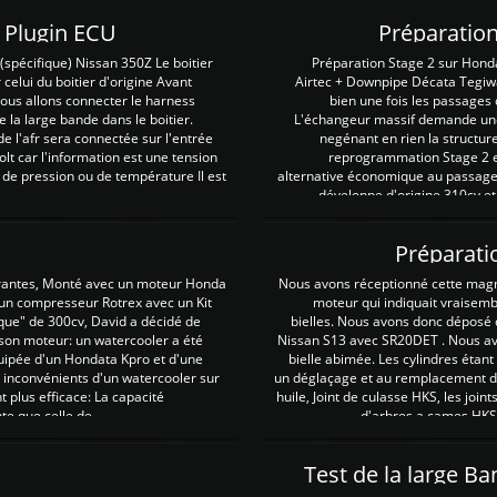
Z Plugin ECU
Préparation
spécifique) Nissan 350Z Le boitier
Préparation Stage 2 sur Hond
 celui du boitier d'origine Avant
Airtec + Downpipe Décata Tegiwa
 nous allons connecter le harness
bien une fois les passages 
e la large bande dans le boitier.
L'échangeur massif demande une 
e l'afr sera connectée sur l'entrée
negénant en rien la structur
lt car l'information est une tension
reprogrammation Stage 2 est
 de pression ou de température Il est
alternative économique au passage 
développe d'origine 310cv et
Préparati
irantes, Monté avec un moteur Honda
Nous avons réceptionné cette mag
 un compresseur Rotrex avec un Kit
moteur qui indiquait vraisem
que" de 300cv, David a décidé de
bielles. Nous avons donc déposé 
 son moteur: un watercooler a été
Nissan S13 avec SR20DET . Nous avo
uipée d'un Hondata Kpro et d'une
bielle abimée. Les cylindres étan
 inconvénients d'un watercooler sur
un déglaçage et au remplacement de
plus efficace: La capacité
huile, Joint de culasse HKS, les jo
te que celle de ...
d'arbres a cames HKS 
Test de la large B