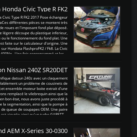
 Honda Civic Type R FK2
a Civic Type R FK2 2017 Pose échangeur
Ces différentes pièces se montent très
de roues et l'imposant fond plat déposé.
légere découpe du plastique inferieur,
e ou le fonctionnement du fond plat. Une
 faite sur le calculateur d'origine. Une
sur Hondata FlashproFK2 / Fk8. La Civic
 400Nn , Une fois reprogrammé et les ...
on Nissan 240Z SR20DET
nifique datsun 240z avec un claquement
blablement un probleme de cousinets de
cet ensemble moteur boite extrait d'une
ns remplacé le vilebrequin ainsi que la
t en bon état, nous avons juste procédé à
 la segmentation, ainsi que la pompe à
ints de queue de soupapes OEM. Une paire
est ajoutée ainsi qu'un turbo GARETT ...
and AEM X-Series 30-0300