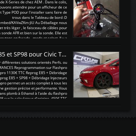
nde X-Series de chez AEM . Dans le colis,
ouvons attendre pour un afficheur de ce
t Type POD pour l'installer sans faire de
trous dans le Tableau de bord :D
/embed/KAVwZKm-JiU Au Déballage nous
 et très léger , le faisceau de câbles pour
a sonde AFR et bien sur la sonde. Elle est
 boutons en façade , mode et select. Il y a
différentes fonctions ...
Reprogrammations E85 et SP98 pour Civic Type R FN2
ifférentes solutions orientés Perfs. ou
MANCES Reprogrammation sur Flashpro
pro 1130€ TTC Reprog E85 + Débridage
eprog E85 + SP98 + Débridage Injecteurs
hpro permet un accès complet à tous les
ne gestion précise et performante. Vous
ans plomb à Ethanol à l'aide du flashpro
sur le calculateur d'origine 450€ TTC
Un gain d'environ 10cv et 15nm ...