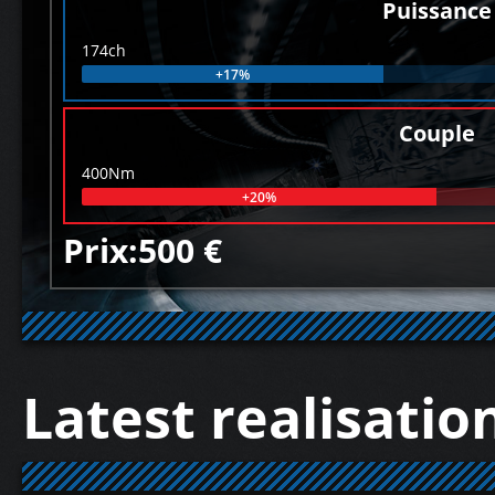
Puissance
174ch
+17%
Couple
400Nm
+20%
Prix:500 €
Latest realisatio