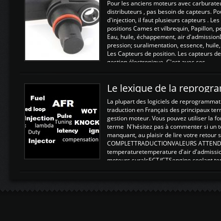
Pour les anciens moteurs avec carburate
distributeurs , pas besoin de capteurs. P
d'injection, il faut plusieurs capteurs . L
positions Cames et vilbrequin, Papillon, 
Eau, huile, échappement, air d'admission
pression; suralimentation, essence, huile,
Les Capteurs de position. Les capteurs de
gestion électronique. C'est avec ces ...
Le lexique de la reprog
La plupart des logiciels de reprogrammati
traduction en Français des principaux te
gestion moteur. Vous pouvez utiliser la fo
terme N'hésitez pas à commenter si un t
manquant, au plaisir de lire votre retou
COMPLETTRADUCTIONVALEURS ATTENDUE
temperaturetemperature d'air d'admissi
moteurs suralsECT/CTSengine coolant t
moteurtemp ex. a froid 80-100°C a ...