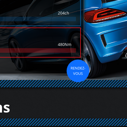
204ch
480Nm
RENDEZ-
VOUS
ns