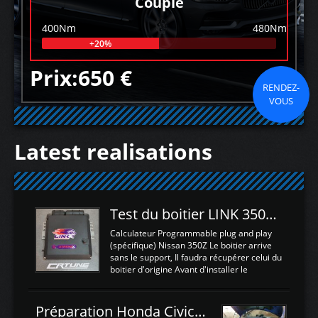
Couple
400Nm
480Nm
+20%
Prix:650 €
RENDEZ-
VOUS
Latest realisations
Test du boitier LINK 350Z Plugin ECU
Calculateur Programmable plug and play
(spécifique) Nissan 350Z Le boitier arrive
sans le support, Il faudra récupérer celui du
boitier d'origine Avant d'installer le
calculateur dans la voiture, nous allons
connecter le harness d'extension afin
d'envoyer l'information de la large bande
Préparation Honda Civic Type R FK2
dans le boitier. sydney sweeney deepfake