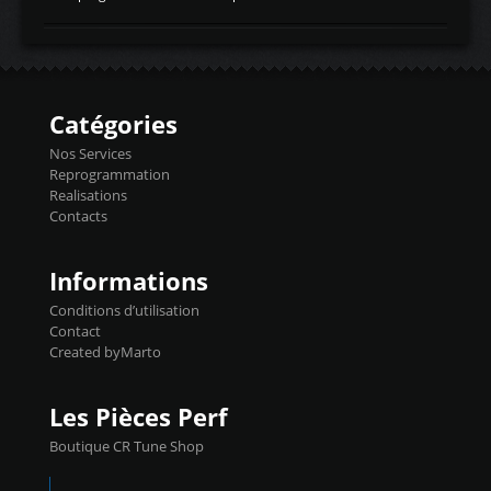
temperaturetemperature d'air
Reprog SP + Flashpro 1130€ TTC Reprog
d'admissiontemp ex. pour atmo -30- 80°C
E85 + Débridage injecteurs + Flashpro
moteurs suralsECT/CTSengine coolant
1220€ TTC Reprog E85 + SP98 + Débridage
temperaturetemperature ldr moteurtemp
Injecteurs + Flashpro 1370€ TTC Le
ex. a froid 80-100°C a ...
Flashpro permet un accès complet à tous
les paramètres moteur et ainsi une gestion
Catégories
précise et performante. Vous pourrez
basculer de la carto sans plomb à Ethanol à
Nos Services
l'aide du flashpro OPTION ECONOMIQUES
Reprogrammation
Reprog SP 98 sur le calculateur d'origine
Realisations
450€ TTC Un gain d'environ 10cv et 15nm
Contacts
...
Informations
Conditions d’utilisation
Contact
Created byMarto
Les Pièces Perf
Boutique CR Tune Shop