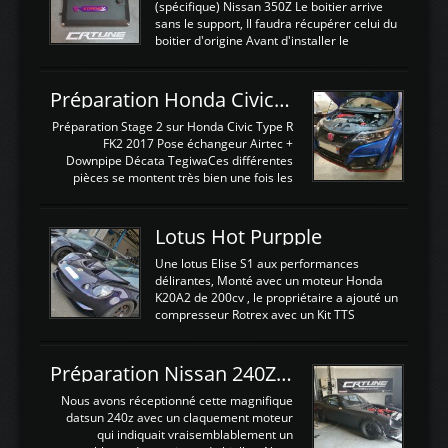
(spécifique) Nissan 350Z Le boitier arrive
sans le support, Il faudra récupérer celui du
boitier d'origine Avant d'installer le
calculateur dans la voiture, nous allons
connecter le harness d'extension afin
d'envoyer l'information de la large bande
Préparation Honda Civic Type R FK2
dans le boitier. sydney sweeney deepfake
La sortie 0-5V de l'afr sera connectée sur
Préparation Stage 2 sur Honda Civic Type R
l'entrée AN Volt 8 et GndAN pour
FK2 2017 Pose échangeur Airtec +
Analogique, et Volt car l'information est une
Downpipe Décata TegiwaCes différentes
tension (Pas une résistance variable d'un
pièces se montent très bien une fois les
capteur de pression ou de température Il
passages de roues et l'imposant fond plat
est temps de brancher le ...
déposé. L'échangeur massif demande une
légere découpe du plastique inferieur,
Lotus Hot Purpple
negénant en rien la structure ou le
fonctionnement du fond plat. Une
Une lotus Elise S1 aux performances
reprogrammation Stage 2 est faite sur le
délirantes, Monté avec un moteur Honda
calculateur d'origine. Une alternative
K20A2 de 200cv , le propriétaire a ajouté un
économique au passage sur Hondata
compresseur Rotrex avec un Kit TTS
FlashproFK2 / Fk8. La Civic développe
performance . La puissance n'étant "que"
d'origine 310cv et 400Nn , Une fois
de 300cv, David a décidé de fiabiliser et
reprogrammé et les ...
d'augmenter la puissance de son moteur:
Préparation Nissan 240Z SR20DET
un watercooler a été ajouté. 300Cv sans
échangeurLa lotus équipée d'un Hondata
Nous avons réceptionné cette magnifique
Kpro et d'une large bande pour le réglage
datsun 240z avec un claquement moteur
Avantages et inconvénients d'un
qui indiquait vraisemblablement un