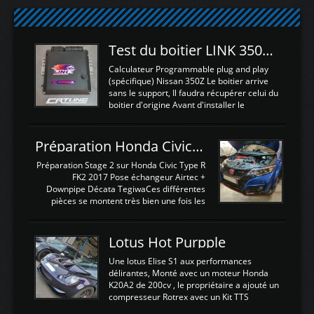
Test du boitier LINK 350Z Plugin ECU
Calculateur Programmable plug and play
(spécifique) Nissan 350Z Le boitier arrive
sans le support, Il faudra récupérer celui du
boitier d'origine Avant d'installer le
calculateur dans la voiture, nous allons
connecter le harness d'extension afin
d'envoyer l'information de la large bande
Préparation Honda Civic Type R FK2
dans le boitier. sydney sweeney deepfake
La sortie 0-5V de l'afr sera connectée sur
Préparation Stage 2 sur Honda Civic Type R
l'entrée AN Volt 8 et GndAN pour
FK2 2017 Pose échangeur Airtec +
Analogique, et Volt car l'information est une
Downpipe Décata TegiwaCes différentes
tension (Pas une résistance variable d'un
pièces se montent très bien une fois les
capteur de pression ou de température Il
passages de roues et l'imposant fond plat
est temps de brancher le ...
déposé. L'échangeur massif demande une
légere découpe du plastique inferieur,
Lotus Hot Purpple
negénant en rien la structure ou le
fonctionnement du fond plat. Une
Une lotus Elise S1 aux performances
reprogrammation Stage 2 est faite sur le
délirantes, Monté avec un moteur Honda
calculateur d'origine. Une alternative
K20A2 de 200cv , le propriétaire a ajouté un
économique au passage sur Hondata
compresseur Rotrex avec un Kit TTS
FlashproFK2 / Fk8. La Civic développe
performance . La puissance n'étant "que"