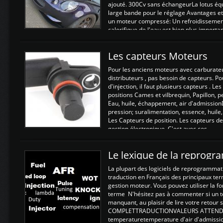
ajouté. 300Cv sans échangeurLa lotus éq
large bande pour le réglage Avantages et
un moteur compressé: Un refroidissement 
calorifique de l'eau est bien plus importan
Les capteurs Moteurs
Pour les anciens moteurs avec carburate
distributeurs , pas besoin de capteurs. P
d'injection, il faut plusieurs capteurs . L
positions Cames et vilbrequin, Papillon, 
Eau, huile, échappement, air d'admission
pression; suralimentation, essence, huile,
Les Capteurs de position. Les capteurs de
gestion électronique. C'est avec ces ...
Le lexique de la reprog
La plupart des logiciels de reprogrammati
traduction en Français des principaux te
gestion moteur. Vous pouvez utiliser la fo
terme N'hésitez pas à commenter si un t
manquant, au plaisir de lire votre retou
COMPLETTRADUCTIONVALEURS ATTENDUE
temperaturetemperature d'air d'admissi