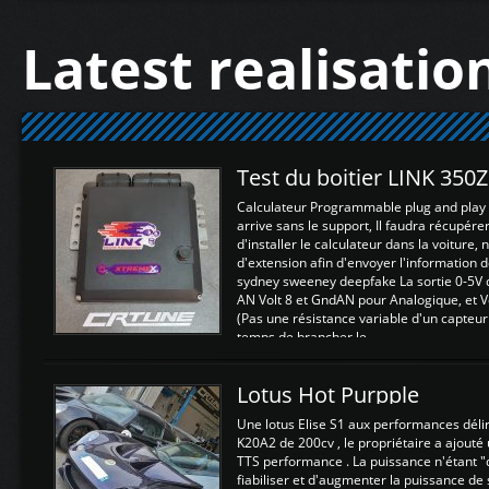
Latest realisatio
Test du boitier LINK 350
Calculateur Programmable plug and play (
arrive sans le support, Il faudra récupérer
d'installer le calculateur dans la voiture,
d'extension afin d'envoyer l'information d
sydney sweeney deepfake La sortie 0-5V d
AN Volt 8 et GndAN pour Analogique, et Vo
(Pas une résistance variable d'un capteur
temps de brancher le ...
Lotus Hot Purpple
Une lotus Elise S1 aux performances dél
K20A2 de 200cv , le propriétaire a ajouté
TTS performance . La puissance n'étant "
fiabiliser et d'augmenter la puissance de