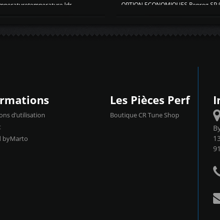
emperaturetemperature ldr
OPTION ECONOMIQUES Reprog SP 98 
ormations
Les Pièces Perf
I
ons d’utilisation
Boutique CR Tune Shop
t
B
13
d byMarto
9