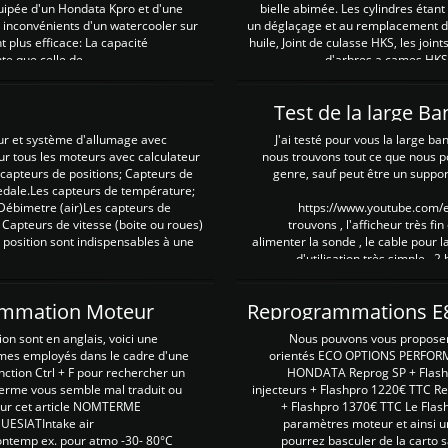
uipée d'un Hondata Kpro et d'une
bielle abimée. Les cylindres étan
 inconvénients d'un watercooler sur
un déglaçage et au remplacement de
plus efficace: La capacité
huile, Joint de culasse HKS, les jo
te que celle de ...
d'arbres a cames HKS 
Test de la large B
ur et système d'allumage avec
J'ai testé pour vous la large ba
our tous les moteurs avec calculateur
nous trouvons tout ce que nous p
es capteurs de positions; Capteurs de
genre, sauf peut être un suppor
pedale.Les capteurs de température;
Débimetre (air)Les capteurs de
https://www.youtube.com
 Capteurs de vitesse (boite ou roues)
trouvons , l'afficheur très fin
 position sont indispensables à une
alimenter la sonde , le cable pour l
d'utilisation très simple , 2
rammation Moteur
on sont en anglais, voici une
Nous pouvons vous proposer d
rmes employés dans le cadre d'une
orientés ECO OPTIONS PERFOR
nction Ctrl + F pour rechercher un
HONDATA Reprog SP + Flash
erme vous semble mal traduit ou
injecteurs + Flashpro 1220€ TTC R
r sur cet article NOMTERME
+ Flashpro 1370€ TTC Le Flas
SIATIntake air
paramètres moteur et ainsi u
ontemp ex. pour atmo -30- 80°C
pourrez basculer de la carto s