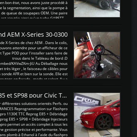
t en bon état, nous avons juste procédé à
 la segmentation, ainsi que la pompe à
ints de queue de soupapes OEM. Une paire
est ajoutée ainsi qu'un turbo GARETT ...
and AEM X-Series 30-0300
nde X-Series de chez AEM . Dans le colis,
ouvons attendre pour un afficheur de ce
t Type POD pour l'installer sans faire de
trous dans le Tableau de bord :D
/embed/KAVwZKm-JiU Au Déballage nous
 et très léger , le faisceau de câbles pour
a sonde AFR et bien sur la sonde. Elle est
 boutons en façade , mode et select. Il y a
différentes fonctions ...
Reprogrammations E85 et SP98 pour Civic Type R FN2
ifférentes solutions orientés Perfs. ou
MANCES Reprogrammation sur Flashpro
pro 1130€ TTC Reprog E85 + Débridage
eprog E85 + SP98 + Débridage Injecteurs
hpro permet un accès complet à tous les
ne gestion précise et performante. Vous
ans plomb à Ethanol à l'aide du flashpro