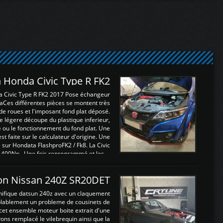
 Honda Civic Type R FK2
a Civic Type R FK2 2017 Pose échangeur
Ces différentes pièces se montent très
de roues et l'imposant fond plat déposé.
légere découpe du plastique inferieur,
e ou le fonctionnement du fond plat. Une
 faite sur le calculateur d'origine. Une
sur Hondata FlashproFK2 / Fk8. La Civic
 400Nn , Une fois reprogrammé et les ...
on Nissan 240Z SR20DET
nifique datsun 240z avec un claquement
blablement un probleme de cousinets de
cet ensemble moteur boite extrait d'une
ns remplacé le vilebrequin ainsi que la