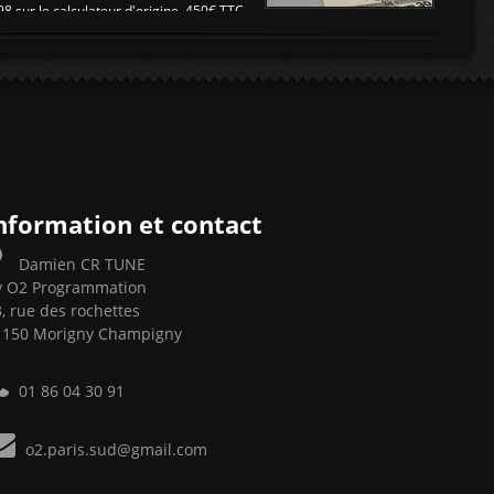
sur le calculateur d'origine 450€ TTC
Un gain d'environ 10cv et 15nm ...
nformation et contact
Damien CR TUNE
y O2 Programmation
, rue des rochettes
1150 Morigny Champigny
01 86 04 30 91
o2.paris.sud@gmail.com