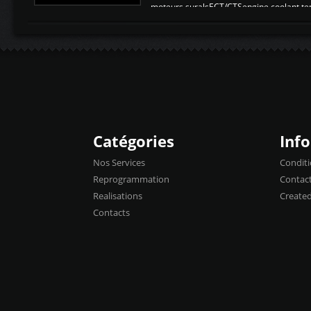
moteurs suralsECT/CTSengine coolant t
moteurtemp ex. a froid 80-100°C a ...
Catégories
Inf
Nos Services
Conditi
Reprogrammation
Contac
Realisations
Create
Contacts