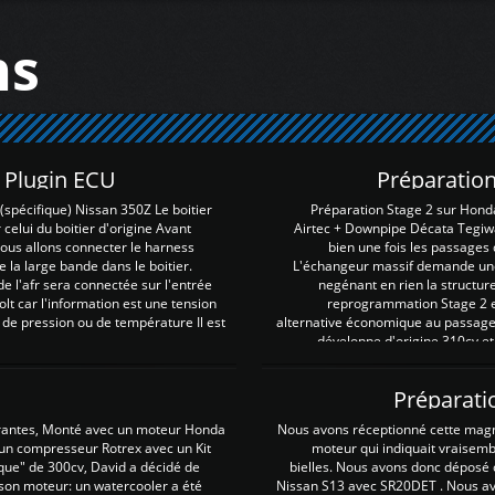
ns
Z Plugin ECU
Préparation
spécifique) Nissan 350Z Le boitier
Préparation Stage 2 sur Hond
 celui du boitier d'origine Avant
Airtec + Downpipe Décata Tegiwa
 nous allons connecter le harness
bien une fois les passages 
e la large bande dans le boitier.
L'échangeur massif demande une 
e l'afr sera connectée sur l'entrée
negénant en rien la structur
lt car l'information est une tension
reprogrammation Stage 2 est
 de pression ou de température Il est
alternative économique au passage 
développe d'origine 310cv et
Préparati
irantes, Monté avec un moteur Honda
Nous avons réceptionné cette mag
 un compresseur Rotrex avec un Kit
moteur qui indiquait vraisem
que" de 300cv, David a décidé de
bielles. Nous avons donc déposé 
 son moteur: un watercooler a été
Nissan S13 avec SR20DET . Nous avo