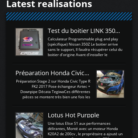
Latest realisations
Test du boitier LINK 350Z Plugin ECU
Calculateur Programmable plug and play
(spécifique) Nissan 350Z Le boitier arrive
sans le support, Il faudra récupérer celui du
boitier d'origine Avant d'installer le
calculateur dans la voiture, nous allons
connecter le harness d'extension afin
d'envoyer l'information de la large bande
Préparation Honda Civic Type R FK2
dans le boitier. sydney sweeney deepfake
La sortie 0-5V de l'afr sera connectée sur
Préparation Stage 2 sur Honda Civic Type R
l'entrée AN Volt 8 et GndAN pour
FK2 2017 Pose échangeur Airtec +
Analogique, et Volt car l'information est une
Downpipe Décata TegiwaCes différentes
tension (Pas une résistance variable d'un
pièces se montent très bien une fois les
capteur de pression ou de température Il
passages de roues et l'imposant fond plat
est temps de brancher le ...
déposé. L'échangeur massif demande une
légere découpe du plastique inferieur,
Lotus Hot Purpple
negénant en rien la structure ou le
fonctionnement du fond plat. Une
Une lotus Elise S1 aux performances
reprogrammation Stage 2 est faite sur le
délirantes, Monté avec un moteur Honda
calculateur d'origine. Une alternative
K20A2 de 200cv , le propriétaire a ajouté un