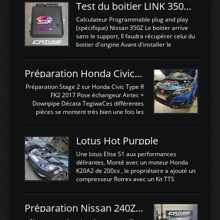
Test du boitier LINK 350Z Plugin ECU
Calculateur Programmable plug and play
(spécifique) Nissan 350Z Le boitier arrive
sans le support, Il faudra récupérer celui du
boitier d'origine Avant d'installer le
calculateur dans la voiture, nous allons
connecter le harness d'extension afin
d'envoyer l'information de la large bande
Préparation Honda Civic Type R FK2
dans le boitier. sydney sweeney deepfake
La sortie 0-5V de l'afr sera connectée sur
Préparation Stage 2 sur Honda Civic Type R
l'entrée AN Volt 8 et GndAN pour
FK2 2017 Pose échangeur Airtec +
Analogique, et Volt car l'information est une
Downpipe Décata TegiwaCes différentes
tension (Pas une résistance variable d'un
pièces se montent très bien une fois les
capteur de pression ou de température Il
passages de roues et l'imposant fond plat
est temps de brancher le ...
déposé. L'échangeur massif demande une
légere découpe du plastique inferieur,
Lotus Hot Purpple
negénant en rien la structure ou le
fonctionnement du fond plat. Une
Une lotus Elise S1 aux performances
reprogrammation Stage 2 est faite sur le
délirantes, Monté avec un moteur Honda
calculateur d'origine. Une alternative
K20A2 de 200cv , le propriétaire a ajouté un
économique au passage sur Hondata
compresseur Rotrex avec un Kit TTS
FlashproFK2 / Fk8. La Civic développe
performance . La puissance n'étant "que"
d'origine 310cv et 400Nn , Une fois
de 300cv, David a décidé de fiabiliser et
reprogrammé et les ...
d'augmenter la puissance de son moteur:
Préparation Nissan 240Z SR20DET
un watercooler a été ajouté. 300Cv sans