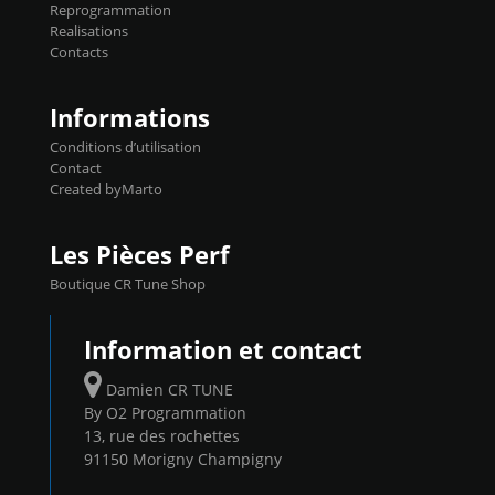
Reprogrammation
Reprog SP 98 sur le calculateur d'origine
Realisations
450€ TTC Un gain d'environ 10cv et 15nm
Contacts
...
Informations
Conditions d’utilisation
Contact
Created byMarto
Les Pièces Perf
Boutique CR Tune Shop
Information et contact
Damien CR TUNE
By O2 Programmation
13, rue des rochettes
91150 Morigny Champigny