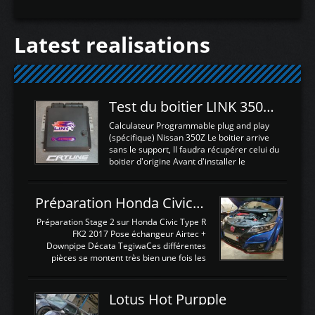
Latest realisations
Test du boitier LINK 350Z Plugin ECU
Calculateur Programmable plug and play
(spécifique) Nissan 350Z Le boitier arrive
sans le support, Il faudra récupérer celui du
boitier d'origine Avant d'installer le
calculateur dans la voiture, nous allons
connecter le harness d'extension afin
d'envoyer l'information de la large bande
Préparation Honda Civic Type R FK2
dans le boitier. sydney sweeney deepfake
La sortie 0-5V de l'afr sera connectée sur
Préparation Stage 2 sur Honda Civic Type R
l'entrée AN Volt 8 et GndAN pour
FK2 2017 Pose échangeur Airtec +
Analogique, et Volt car l'information est une
Downpipe Décata TegiwaCes différentes
tension (Pas une résistance variable d'un
pièces se montent très bien une fois les
capteur de pression ou de température Il
passages de roues et l'imposant fond plat
est temps de brancher le ...
déposé. L'échangeur massif demande une
légere découpe du plastique inferieur,
Lotus Hot Purpple
negénant en rien la structure ou le