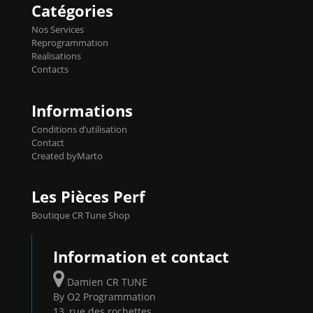
Catégories
précise et performante. Vous pourrez
basculer de la carto sans plomb à Ethanol à
Nos Services
l'aide du flashpro OPTION ECONOMIQUES
Reprogrammation
Reprog SP 98 sur le calculateur d'origine
Realisations
450€ TTC Un gain d'environ 10cv et 15nm
Contacts
...
Informations
Conditions d’utilisation
Contact
Created byMarto
Les Pièces Perf
Boutique CR Tune Shop
Information et contact
Damien CR TUNE
By O2 Programmation
13, rue des rochettes