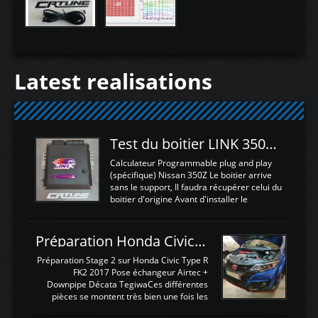
Latest realisations
Test du boitier LINK 350Z Plugin ECU
Calculateur Programmable plug and play
(spécifique) Nissan 350Z Le boitier arrive
sans le support, Il faudra récupérer celui du
boitier d'origine Avant d'installer le
calculateur dans la voiture, nous allons
connecter le harness d'extension afin
d'envoyer l'information de la large bande
Préparation Honda Civic Type R FK2
dans le boitier. sydney sweeney deepfake
La sortie 0-5V de l'afr sera connectée sur
Préparation Stage 2 sur Honda Civic Type R
l'entrée AN Volt 8 et GndAN pour
FK2 2017 Pose échangeur Airtec +
Analogique, et Volt car l'information est une
Downpipe Décata TegiwaCes différentes
tension (Pas une résistance variable d'un
pièces se montent très bien une fois les
capteur de pression ou de température Il
passages de roues et l'imposant fond plat