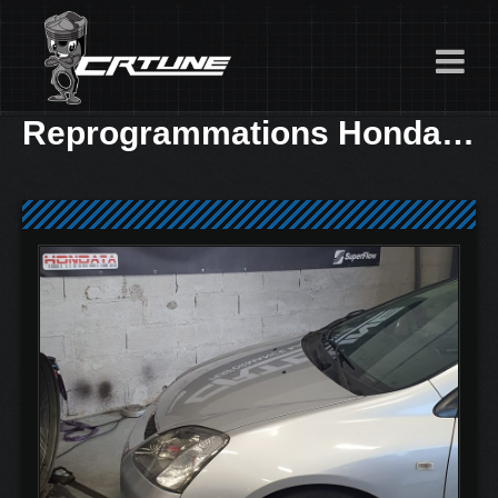
Reprogrammations Honda Civic EP3 Ethanol E85 ou SP98