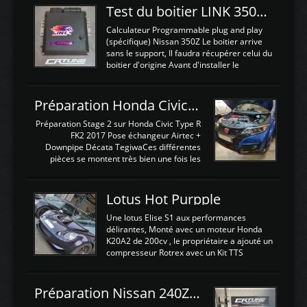
Test du boitier LINK 350Z Plugin ECU
Calculateur Programmable plug and play
(spécifique) Nissan 350Z Le boitier arrive
sans le support, Il faudra récupérer celui du
boitier d'origine Avant d'installer le
calculateur dans la voiture, nous allons
connecter le harness d'extension afin
d'envoyer l'information de la large bande
Préparation Honda Civic Type R FK2
dans le boitier. sydney sweeney deepfake
La sortie 0-5V de l'afr sera connectée sur
Préparation Stage 2 sur Honda Civic Type R
l'entrée AN Volt 8 et GndAN pour
FK2 2017 Pose échangeur Airtec +
Analogique, et Volt car l'information est une
Downpipe Décata TegiwaCes différentes
tension (Pas une résistance variable d'un
pièces se montent très bien une fois les
capteur de pression ou de température Il
passages de roues et l'imposant fond plat
est temps de brancher le ...
déposé. L'échangeur massif demande une
légere découpe du plastique inferieur,
Lotus Hot Purpple
negénant en rien la structure ou le
fonctionnement du fond plat. Une
Une lotus Elise S1 aux performances
reprogrammation Stage 2 est faite sur le
délirantes, Monté avec un moteur Honda
calculateur d'origine. Une alternative
K20A2 de 200cv , le propriétaire a ajouté un
économique au passage sur Hondata
compresseur Rotrex avec un Kit TTS
FlashproFK2 / Fk8. La Civic développe
performance . La puissance n'étant "que"
d'origine 310cv et 400Nn , Une fois
de 300cv, David a décidé de fiabiliser et
reprogrammé et les ...
d'augmenter la puissance de son moteur:
Préparation Nissan 240Z SR20DET
un watercooler a été ajouté. 300Cv sans