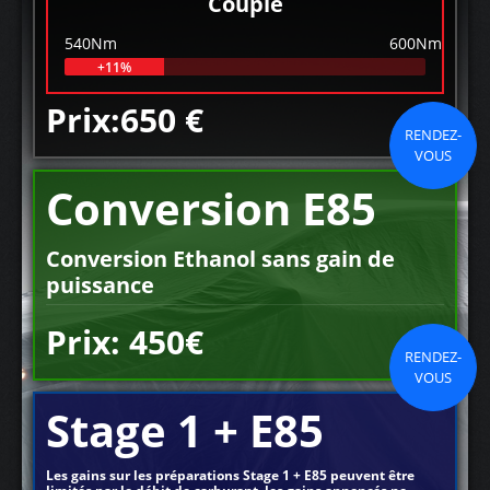
Couple
540Nm
600Nm
+11%
Prix:650 €
RENDEZ-
VOUS
Conversion E85
Conversion Ethanol sans gain de
puissance
Prix: 450€
RENDEZ-
VOUS
Stage 1 + E85
Les gains sur les préparations Stage 1 + E85 peuvent être