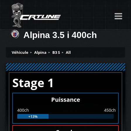
Alpina 3.5 i 400ch
Véhicule
Alpina
B3 S
All
Stage 1
Puissance
400ch
450ch
+13%