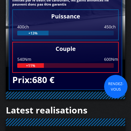
limités par le débit de carburant, les gains annoncés ne
peuvent donc pas être garantis
Puissance
400ch
450ch
+13%
Couple
540Nm
600Nm
+11%
Prix:680 €
RENDEZ-
VOUS
Latest realisations