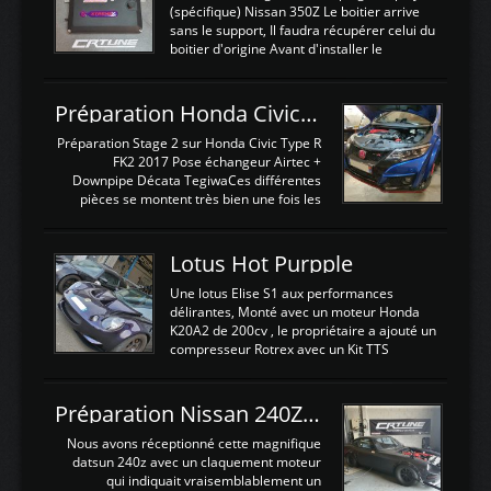
(spécifique) Nissan 350Z Le boitier arrive
sans le support, Il faudra récupérer celui du
boitier d'origine Avant d'installer le
calculateur dans la voiture, nous allons
connecter le harness d'extension afin
d'envoyer l'information de la large bande
Préparation Honda Civic Type R FK2
dans le boitier. sydney sweeney deepfake
La sortie 0-5V de l'afr sera connectée sur
Préparation Stage 2 sur Honda Civic Type R
l'entrée AN Volt 8 et GndAN pour
FK2 2017 Pose échangeur Airtec +
Analogique, et Volt car l'information est une
Downpipe Décata TegiwaCes différentes
tension (Pas une résistance variable d'un
pièces se montent très bien une fois les
capteur de pression ou de température Il
passages de roues et l'imposant fond plat
est temps de brancher le ...
déposé. L'échangeur massif demande une
légere découpe du plastique inferieur,
Lotus Hot Purpple
negénant en rien la structure ou le
fonctionnement du fond plat. Une
Une lotus Elise S1 aux performances
reprogrammation Stage 2 est faite sur le
délirantes, Monté avec un moteur Honda
calculateur d'origine. Une alternative
K20A2 de 200cv , le propriétaire a ajouté un
économique au passage sur Hondata
compresseur Rotrex avec un Kit TTS
FlashproFK2 / Fk8. La Civic développe
performance . La puissance n'étant "que"
d'origine 310cv et 400Nn , Une fois
de 300cv, David a décidé de fiabiliser et
reprogrammé et les ...
d'augmenter la puissance de son moteur:
Préparation Nissan 240Z SR20DET
un watercooler a été ajouté. 300Cv sans
échangeurLa lotus équipée d'un Hondata
Nous avons réceptionné cette magnifique
Kpro et d'une large bande pour le réglage
datsun 240z avec un claquement moteur
Avantages et inconvénients d'un
qui indiquait vraisemblablement un