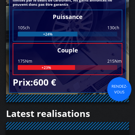
limités par le débit de carburant, les gains annoncés ne
peuvent donc pas être garantis
Puissance
105ch
130ch
+24%
Couple
175Nm
215Nm
+23%
Prix:600 €
RENDEZ-
VOUS
Latest realisations