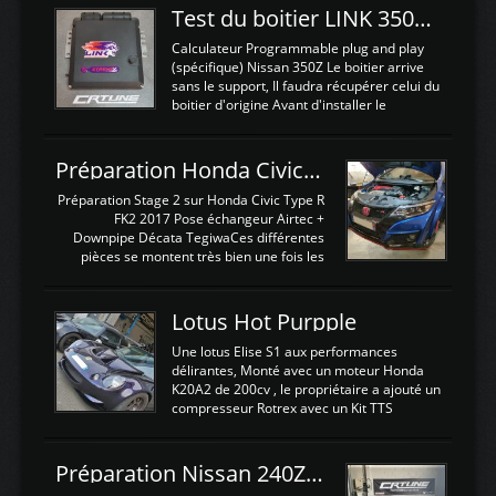
Test du boitier LINK 350Z Plugin ECU
Calculateur Programmable plug and play
(spécifique) Nissan 350Z Le boitier arrive
sans le support, Il faudra récupérer celui du
boitier d'origine Avant d'installer le
calculateur dans la voiture, nous allons
connecter le harness d'extension afin
d'envoyer l'information de la large bande
Préparation Honda Civic Type R FK2
dans le boitier. sydney sweeney deepfake
La sortie 0-5V de l'afr sera connectée sur
Préparation Stage 2 sur Honda Civic Type R
l'entrée AN Volt 8 et GndAN pour
FK2 2017 Pose échangeur Airtec +
Analogique, et Volt car l'information est une
Downpipe Décata TegiwaCes différentes
tension (Pas une résistance variable d'un
pièces se montent très bien une fois les
capteur de pression ou de température Il
passages de roues et l'imposant fond plat
est temps de brancher le ...
déposé. L'échangeur massif demande une
légere découpe du plastique inferieur,
Lotus Hot Purpple
negénant en rien la structure ou le
fonctionnement du fond plat. Une
Une lotus Elise S1 aux performances
reprogrammation Stage 2 est faite sur le
délirantes, Monté avec un moteur Honda
calculateur d'origine. Une alternative
K20A2 de 200cv , le propriétaire a ajouté un
économique au passage sur Hondata
compresseur Rotrex avec un Kit TTS
FlashproFK2 / Fk8. La Civic développe
performance . La puissance n'étant "que"
d'origine 310cv et 400Nn , Une fois
de 300cv, David a décidé de fiabiliser et
reprogrammé et les ...
d'augmenter la puissance de son moteur:
Préparation Nissan 240Z SR20DET
un watercooler a été ajouté. 300Cv sans