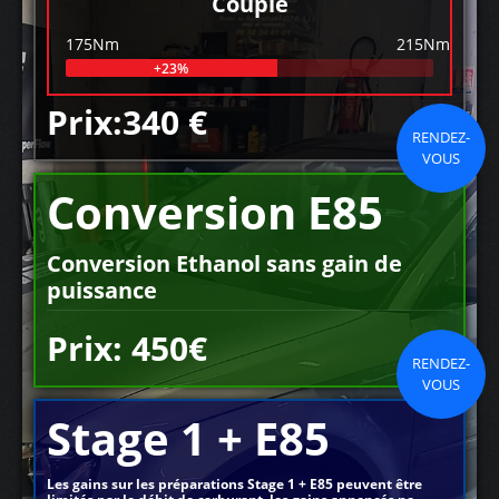
Couple
175Nm
215Nm
+23%
Prix:340 €
RENDEZ-
VOUS
Conversion E85
Conversion Ethanol sans gain de
puissance
Prix: 450€
RENDEZ-
VOUS
Stage 1 + E85
Les gains sur les préparations Stage 1 + E85 peuvent être