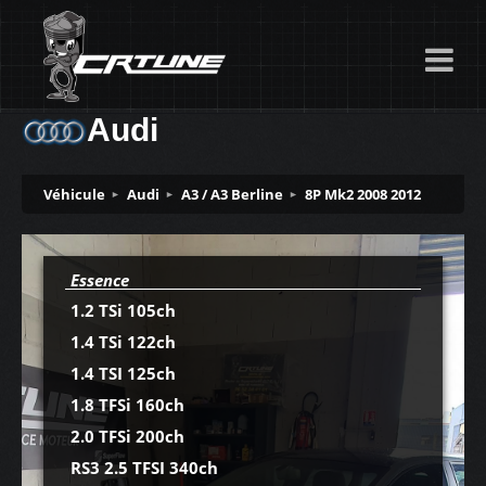
Audi
Véhicule
Audi
A3 / A3 Berline
8P Mk2 2008 2012
Essence
1.2 TSi 105ch
1.4 TSi 122ch
1.4 TSI 125ch
1.8 TFSi 160ch
2.0 TFSi 200ch
RS3 2.5 TFSI 340ch