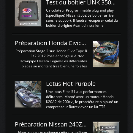
Test du boitier LINK 350Z Plugin ECU
Calculateur Programmable plug and play
(spécifique) Nissan 350Z Le boitier arrive
sans le support, Il faudra récupérer celui du
boitier d'origine Avant d'installer le
calculateur dans la voiture, nous allons
connecter le harness d'extension afin
d'envoyer l'information de la large bande
Préparation Honda Civic Type R FK2
dans le boitier. sydney sweeney deepfake
La sortie 0-5V de l'afr sera connectée sur
Préparation Stage 2 sur Honda Civic Type R
l'entrée AN Volt 8 et GndAN pour
FK2 2017 Pose échangeur Airtec +
Analogique, et Volt car l'information est une
Downpipe Décata TegiwaCes différentes
tension (Pas une résistance variable d'un
pièces se montent très bien une fois les
capteur de pression ou de température Il
passages de roues et l'imposant fond plat
est temps de brancher le ...
déposé. L'échangeur massif demande une
légere découpe du plastique inferieur,
Lotus Hot Purpple
negénant en rien la structure ou le
fonctionnement du fond plat. Une
Une lotus Elise S1 aux performances
reprogrammation Stage 2 est faite sur le
délirantes, Monté avec un moteur Honda
calculateur d'origine. Une alternative
K20A2 de 200cv , le propriétaire a ajouté un
économique au passage sur Hondata
compresseur Rotrex avec un Kit TTS
FlashproFK2 / Fk8. La Civic développe
performance . La puissance n'étant "que"
d'origine 310cv et 400Nn , Une fois
de 300cv, David a décidé de fiabiliser et
reprogrammé et les ...
d'augmenter la puissance de son moteur:
Préparation Nissan 240Z SR20DET
un watercooler a été ajouté. 300Cv sans
échangeurLa lotus équipée d'un Hondata
Nous avons réceptionné cette magnifique