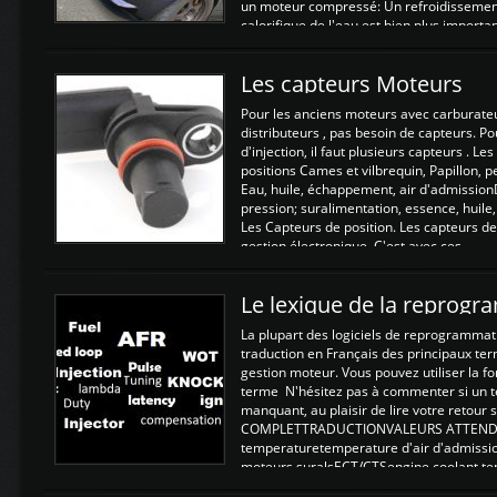
un moteur compressé: Un refroidissement 
calorifique de l'eau est bien plus importan
Les capteurs Moteurs
Pour les anciens moteurs avec carburate
distributeurs , pas besoin de capteurs. P
d'injection, il faut plusieurs capteurs . L
positions Cames et vilbrequin, Papillon, 
Eau, huile, échappement, air d'admission
pression; suralimentation, essence, huile,
Les Capteurs de position. Les capteurs de
gestion électronique. C'est avec ces ...
Le lexique de la reprog
La plupart des logiciels de reprogrammati
traduction en Français des principaux te
gestion moteur. Vous pouvez utiliser la fo
terme N'hésitez pas à commenter si un t
manquant, au plaisir de lire votre retou
COMPLETTRADUCTIONVALEURS ATTENDUE
temperaturetemperature d'air d'admissi
moteurs suralsECT/CTSengine coolant t
moteurtemp ex. a froid 80-100°C a ...