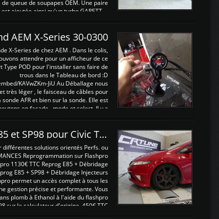
ints de queue de soupapes OEM. Une paire
est ajoutée ainsi qu'un turbo GARETT ...
and AEM X-Series 30-0300
nde X-Series de chez AEM . Dans le colis,
ouvons attendre pour un afficheur de ce
t Type POD pour l'installer sans faire de
trous dans le Tableau de bord :D
/embed/KAVwZKm-JiU Au Déballage nous
 et très léger , le faisceau de câbles pour
a sonde AFR et bien sur la sonde. Elle est
 boutons en façade , mode et select. Il y a
différentes fonctions ...
Reprogrammations E85 et SP98 pour Civic Type R FN2
ifférentes solutions orientés Perfs. ou
MANCES Reprogrammation sur Flashpro
pro 1130€ TTC Reprog E85 + Débridage
eprog E85 + SP98 + Débridage Injecteurs
hpro permet un accès complet à tous les
ne gestion précise et performante. Vous
ans plomb à Ethanol à l'aide du flashpro
sur le calculateur d'origine 450€ TTC
Un gain d'environ 10cv et 15nm ...