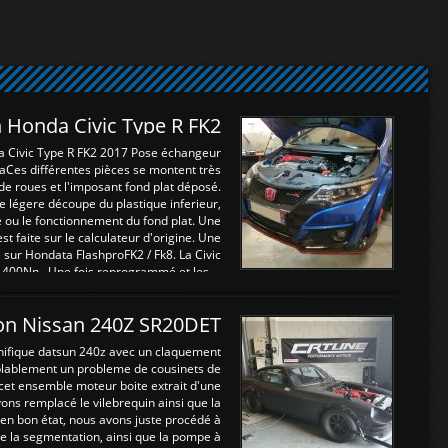
 Honda Civic Type R FK2
a Civic Type R FK2 2017 Pose échangeur
Ces différentes pièces se montent très
de roues et l'imposant fond plat déposé.
légere découpe du plastique inferieur,
e ou le fonctionnement du fond plat. Une
 faite sur le calculateur d'origine. Une
sur Hondata FlashproFK2 / Fk8. La Civic
 400Nn , Une fois reprogrammé et les ...
on Nissan 240Z SR20DET
nifique datsun 240z avec un claquement
blablement un probleme de cousinets de
cet ensemble moteur boite extrait d'une
ns remplacé le vilebrequin ainsi que la
t en bon état, nous avons juste procédé à
 la segmentation, ainsi que la pompe à