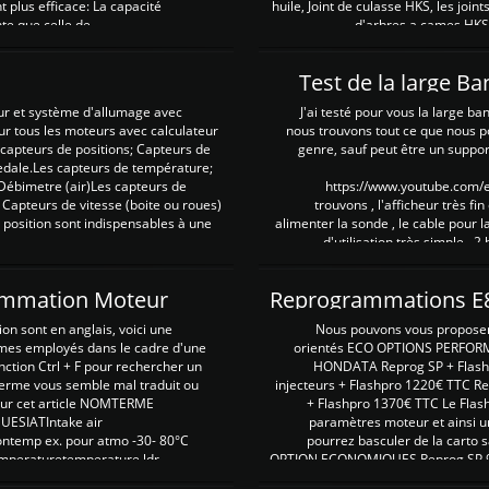
plus efficace: La capacité
huile, Joint de culasse HKS, les jo
te que celle de ...
d'arbres a cames HKS 
Test de la large B
ur et système d'allumage avec
J'ai testé pour vous la large ba
our tous les moteurs avec calculateur
nous trouvons tout ce que nous p
es capteurs de positions; Capteurs de
genre, sauf peut être un suppor
pedale.Les capteurs de température;
Débimetre (air)Les capteurs de
https://www.youtube.com
 Capteurs de vitesse (boite ou roues)
trouvons , l'afficheur très fin
 position sont indispensables à une
alimenter la sonde , le cable pour l
d'utilisation très simple , 2
rammation Moteur
on sont en anglais, voici une
Nous pouvons vous proposer d
rmes employés dans le cadre d'une
orientés ECO OPTIONS PERFOR
nction Ctrl + F pour rechercher un
HONDATA Reprog SP + Flash
erme vous semble mal traduit ou
injecteurs + Flashpro 1220€ TTC R
r sur cet article NOMTERME
+ Flashpro 1370€ TTC Le Flas
SIATIntake air
paramètres moteur et ainsi u
ontemp ex. pour atmo -30- 80°C
pourrez basculer de la carto s
emperaturetemperature ldr
OPTION ECONOMIQUES Reprog SP 98 