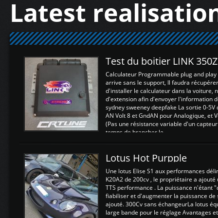
Latest realisatio
Test du boitier LINK 350
Calculateur Programmable plug and play (
arrive sans le support, Il faudra récupérer
d'installer le calculateur dans la voiture,
d'extension afin d'envoyer l'information d
sydney sweeney deepfake La sortie 0-5V d
AN Volt 8 et GndAN pour Analogique, et Vo
(Pas une résistance variable d'un capteur
temps de brancher le ...
Lotus Hot Purpple
Une lotus Elise S1 aux performances dél
K20A2 de 200cv , le propriétaire a ajouté
TTS performance . La puissance n'étant "
fiabiliser et d'augmenter la puissance de
ajouté. 300Cv sans échangeurLa lotus éq
large bande pour le réglage Avantages et