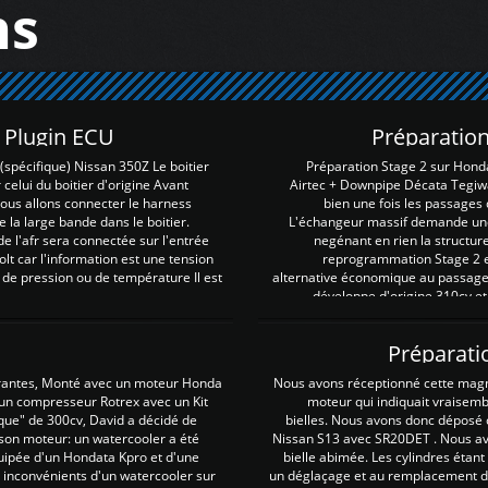
ns
Z Plugin ECU
Préparation
spécifique) Nissan 350Z Le boitier
Préparation Stage 2 sur Hond
 celui du boitier d'origine Avant
Airtec + Downpipe Décata Tegiwa
 nous allons connecter le harness
bien une fois les passages 
e la large bande dans le boitier.
L'échangeur massif demande une 
e l'afr sera connectée sur l'entrée
negénant en rien la structur
lt car l'information est une tension
reprogrammation Stage 2 est
 de pression ou de température Il est
alternative économique au passage 
développe d'origine 310cv et
Préparati
irantes, Monté avec un moteur Honda
Nous avons réceptionné cette mag
 un compresseur Rotrex avec un Kit
moteur qui indiquait vraisem
que" de 300cv, David a décidé de
bielles. Nous avons donc déposé 
 son moteur: un watercooler a été
Nissan S13 avec SR20DET . Nous avo
uipée d'un Hondata Kpro et d'une
bielle abimée. Les cylindres étan
 inconvénients d'un watercooler sur
un déglaçage et au remplacement de