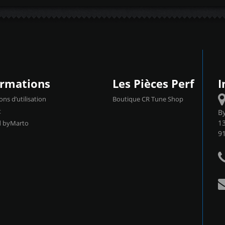
ormations
Les Pièces Perf
I
ons d’utilisation
Boutique CR Tune Shop
t
B
13
d byMarto
9