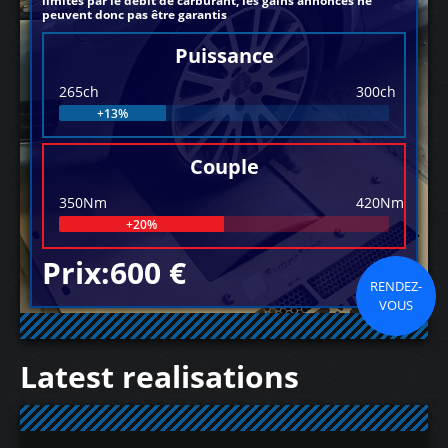
limités par le débit de carburant, les gains annoncés ne
peuvent donc pas être garantis
Puissance
265ch
300ch
+13%
Couple
350Nm
420Nm
+20%
Prix:600 €
RENDEZ-
VOUS
Latest realisations