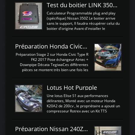
Test du boitier LINK 350Z Plugin ECU
Calculateur Programmable plug and play
(spécifique) Nissan 350Z Le boitier arrive
sans le support, Il faudra récupérer celui du
boitier d'origine Avant d'installer le
calculateur dans la voiture, nous allons
connecter le harness d'extension afin
d'envoyer l'information de la large bande
Préparation Honda Civic Type R FK2
dans le boitier. sydney sweeney deepfake
La sortie 0-5V de l'afr sera connectée sur
Préparation Stage 2 sur Honda Civic Type R
l'entrée AN Volt 8 et GndAN pour
FK2 2017 Pose échangeur Airtec +
Analogique, et Volt car l'information est une
Downpipe Décata TegiwaCes différentes
tension (Pas une résistance variable d'un
pièces se montent très bien une fois les
capteur de pression ou de température Il
passages de roues et l'imposant fond plat
est temps de brancher le ...
déposé. L'échangeur massif demande une
légere découpe du plastique inferieur,
Lotus Hot Purpple
negénant en rien la structure ou le
fonctionnement du fond plat. Une
Une lotus Elise S1 aux performances
reprogrammation Stage 2 est faite sur le
délirantes, Monté avec un moteur Honda
calculateur d'origine. Une alternative
K20A2 de 200cv , le propriétaire a ajouté un
économique au passage sur Hondata
compresseur Rotrex avec un Kit TTS
FlashproFK2 / Fk8. La Civic développe
performance . La puissance n'étant "que"
d'origine 310cv et 400Nn , Une fois
de 300cv, David a décidé de fiabiliser et
reprogrammé et les ...
d'augmenter la puissance de son moteur:
Préparation Nissan 240Z SR20DET
un watercooler a été ajouté. 300Cv sans