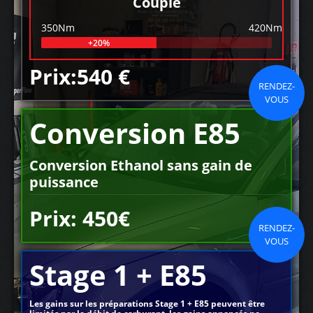
Couple
350Nm
420Nm
+20%
Prix:540 €
RENDEZ-
VOUS
Conversion E85
Conversion Ethanol sans gain de
puissance
Prix: 450€
RENDEZ-
VOUS
Stage 1 + E85
Les gains sur les préparations Stage 1 + E85 peuvent être