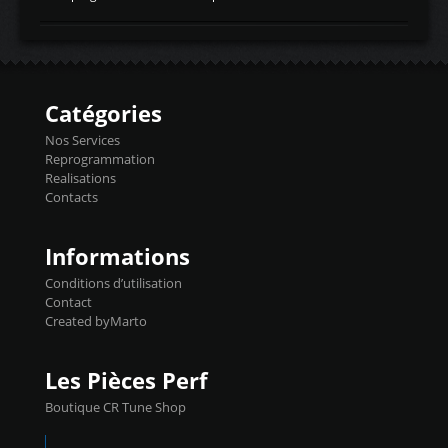
temperaturetemperature d'air
Reprog SP + Flashpro 1130€ TTC Reprog
d'admissiontemp ex. pour atmo -30- 80°C
E85 + Débridage injecteurs + Flashpro
moteurs suralsECT/CTSengine coolant
1220€ TTC Reprog E85 + SP98 + Débridage
temperaturetemperature ldr moteurtemp
Injecteurs + Flashpro 1370€ TTC Le
ex. a froid 80-100°C a ...
Flashpro permet un accès complet à tous
les paramètres moteur et ainsi une gestion
Catégories
précise et performante. Vous pourrez
basculer de la carto sans plomb à Ethanol à
Nos Services
l'aide du flashpro OPTION ECONOMIQUES
Reprogrammation
Reprog SP 98 sur le calculateur d'origine
Realisations
450€ TTC Un gain d'environ 10cv et 15nm
Contacts
...
Informations
Conditions d’utilisation
Contact
Created byMarto
Les Pièces Perf
Boutique CR Tune Shop