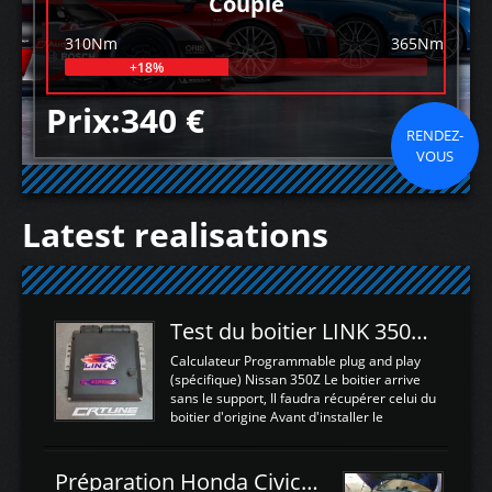
Couple
310Nm
365Nm
+18%
Prix:340 €
RENDEZ-
VOUS
Latest realisations
Test du boitier LINK 350Z Plugin ECU
Calculateur Programmable plug and play
(spécifique) Nissan 350Z Le boitier arrive
sans le support, Il faudra récupérer celui du
boitier d'origine Avant d'installer le
calculateur dans la voiture, nous allons
connecter le harness d'extension afin
d'envoyer l'information de la large bande
Préparation Honda Civic Type R FK2
dans le boitier. sydney sweeney deepfake