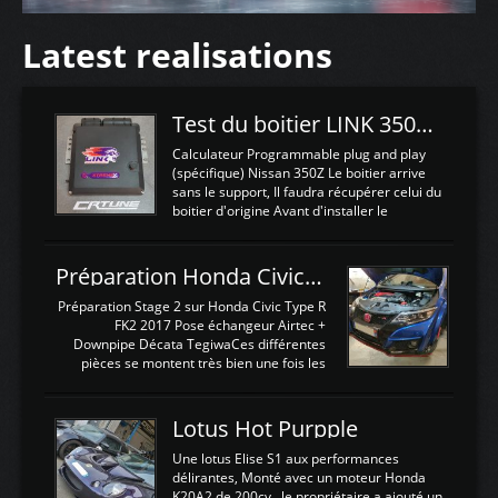
Latest realisations
Test du boitier LINK 350Z Plugin ECU
Calculateur Programmable plug and play
(spécifique) Nissan 350Z Le boitier arrive
sans le support, Il faudra récupérer celui du
boitier d'origine Avant d'installer le
calculateur dans la voiture, nous allons
connecter le harness d'extension afin
d'envoyer l'information de la large bande
Préparation Honda Civic Type R FK2
dans le boitier. sydney sweeney deepfake
La sortie 0-5V de l'afr sera connectée sur
Préparation Stage 2 sur Honda Civic Type R
l'entrée AN Volt 8 et GndAN pour
FK2 2017 Pose échangeur Airtec +
Analogique, et Volt car l'information est une
Downpipe Décata TegiwaCes différentes
tension (Pas une résistance variable d'un
pièces se montent très bien une fois les
capteur de pression ou de température Il
passages de roues et l'imposant fond plat
est temps de brancher le ...
déposé. L'échangeur massif demande une
légere découpe du plastique inferieur,
Lotus Hot Purpple
negénant en rien la structure ou le
fonctionnement du fond plat. Une
Une lotus Elise S1 aux performances
reprogrammation Stage 2 est faite sur le
délirantes, Monté avec un moteur Honda
calculateur d'origine. Une alternative
K20A2 de 200cv , le propriétaire a ajouté un