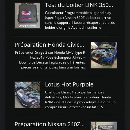
Test du boitier LINK 350Z Plugin ECU
Calculateur Programmable plug and play
(spécifique) Nissan 350Z Le boitier arrive
sans le support, Il faudra récupérer celui du
boitier d'origine Avant d'installer le
calculateur dans la voiture, nous allons
connecter le harness d'extension afin
d'envoyer l'information de la large bande
Préparation Honda Civic Type R FK2
dans le boitier. sydney sweeney deepfake
La sortie 0-5V de l'afr sera connectée sur
Préparation Stage 2 sur Honda Civic Type R
l'entrée AN Volt 8 et GndAN pour
FK2 2017 Pose échangeur Airtec +
Analogique, et Volt car l'information est une
Downpipe Décata TegiwaCes différentes
tension (Pas une résistance variable d'un
pièces se montent très bien une fois les
capteur de pression ou de température Il
passages de roues et l'imposant fond plat
est temps de brancher le ...
déposé. L'échangeur massif demande une
légere découpe du plastique inferieur,
Lotus Hot Purpple
negénant en rien la structure ou le
fonctionnement du fond plat. Une
Une lotus Elise S1 aux performances
reprogrammation Stage 2 est faite sur le
délirantes, Monté avec un moteur Honda
calculateur d'origine. Une alternative
K20A2 de 200cv , le propriétaire a ajouté un
économique au passage sur Hondata
compresseur Rotrex avec un Kit TTS
FlashproFK2 / Fk8. La Civic développe
performance . La puissance n'étant "que"
d'origine 310cv et 400Nn , Une fois
de 300cv, David a décidé de fiabiliser et
reprogrammé et les ...
d'augmenter la puissance de son moteur:
Préparation Nissan 240Z SR20DET
un watercooler a été ajouté. 300Cv sans