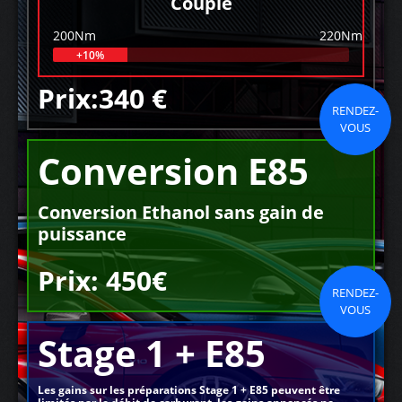
Couple
200Nm
220Nm
+10%
Prix:340 €
RENDEZ-
VOUS
Conversion E85
Conversion Ethanol sans gain de
puissance
Prix: 450€
RENDEZ-
VOUS
Stage 1 + E85
Les gains sur les préparations Stage 1 + E85 peuvent être