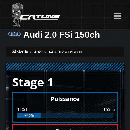
Audi 2.0 FSi 150ch
Véhicule
Audi
A4
B7 2004 2008
Stage 1
Puissance
150ch
165ch
+10%