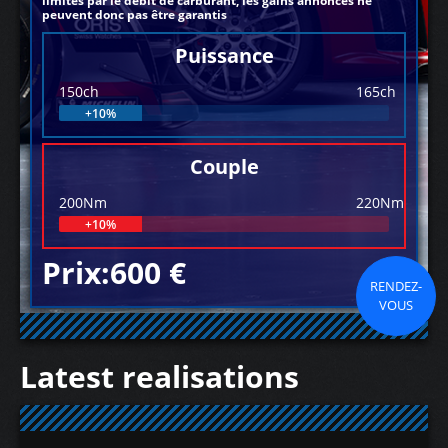
limités par le débit de carburant, les gains annoncés ne
peuvent donc pas être garantis
Puissance
150ch
165ch
+10%
Couple
200Nm
220Nm
+10%
Prix:600 €
RENDEZ-
VOUS
Latest realisations