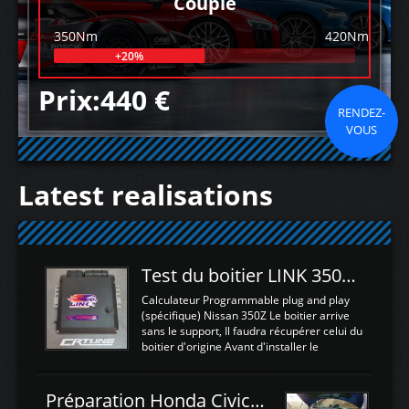
Couple
350Nm
420Nm
+20%
Prix:440 €
RENDEZ-
VOUS
Latest realisations
Test du boitier LINK 350Z Plugin ECU
Calculateur Programmable plug and play
(spécifique) Nissan 350Z Le boitier arrive
sans le support, Il faudra récupérer celui du
boitier d'origine Avant d'installer le
calculateur dans la voiture, nous allons
connecter le harness d'extension afin
d'envoyer l'information de la large bande
Préparation Honda Civic Type R FK2
dans le boitier. sydney sweeney deepfake