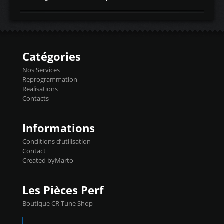
temperaturetemperature d'air
Reprog SP + Flashpro 1130€ TTC Reprog
d'admissiontemp ex. pour atmo -30- 80°C
E85 + Débridage injecteurs + Flashpro
moteurs suralsECT/CTSengine coolant
1220€ TTC Reprog E85 + SP98 + Débridage
temperaturetemperature ldr moteurtemp
Injecteurs + Flashpro 1370€ TTC Le
ex. a froid 80-100°C a ...
Flashpro permet un accès complet à tous
les paramètres moteur et ainsi une gestion
Catégories
précise et performante. Vous pourrez
basculer de la carto sans plomb à Ethanol à
Nos Services
l'aide du flashpro OPTION ECONOMIQUES
Reprogrammation
Reprog SP 98 sur le calculateur d'origine
Realisations
450€ TTC Un gain d'environ 10cv et 15nm
Contacts
...
Informations
Conditions d’utilisation
Contact
Created byMarto
Les Pièces Perf
Boutique CR Tune Shop