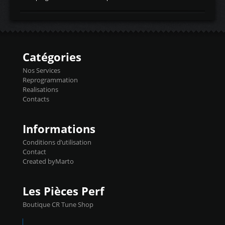
temperaturetemperature d'air
Reprog SP + Flashpro 1130€ TTC Reprog
d'admissiontemp ex. pour atmo -30- 80°C
E85 + Débridage injecteurs + Flashpro
moteurs suralsECT/CTSengine coolant
1220€ TTC Reprog E85 + SP98 + Débridage
temperaturetemperature ldr moteurtemp
Injecteurs + Flashpro 1370€ TTC Le
ex. a froid 80-100°C a ...
Flashpro permet un accès complet à tous
les paramètres moteur et ainsi une gestion
Catégories
précise et performante. Vous pourrez
basculer de la carto sans plomb à Ethanol à
Nos Services
l'aide du flashpro OPTION ECONOMIQUES
Reprogrammation
Reprog SP 98 sur le calculateur d'origine
Realisations
450€ TTC Un gain d'environ 10cv et 15nm
Contacts
...
Informations
Conditions d’utilisation
Contact
Created byMarto
Les Pièces Perf
Boutique CR Tune Shop