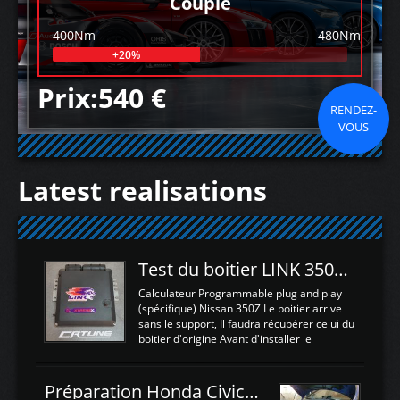
Couple
400Nm
480Nm
+20%
Prix:540 €
RENDEZ-
VOUS
Latest realisations
Test du boitier LINK 350Z Plugin ECU
Calculateur Programmable plug and play
(spécifique) Nissan 350Z Le boitier arrive
sans le support, Il faudra récupérer celui du
boitier d'origine Avant d'installer le
calculateur dans la voiture, nous allons
connecter le harness d'extension afin
d'envoyer l'information de la large bande
Préparation Honda Civic Type R FK2
dans le boitier. sydney sweeney deepfake