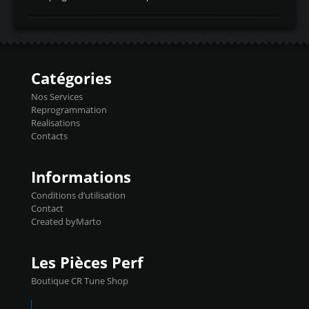
temperaturetemperature d'air
Reprog SP + Flashpro 1130€ TTC Reprog
d'admissiontemp ex. pour atmo -30- 80°C
E85 + Débridage injecteurs + Flashpro
moteurs suralsECT/CTSengine coolant
1220€ TTC Reprog E85 + SP98 + Débridage
temperaturetemperature ldr moteurtemp
Injecteurs + Flashpro 1370€ TTC Le
ex. a froid 80-100°C a ...
Flashpro permet un accès complet à tous
les paramètres moteur et ainsi une gestion
Catégories
précise et performante. Vous pourrez
basculer de la carto sans plomb à Ethanol à
Nos Services
l'aide du flashpro OPTION ECONOMIQUES
Reprogrammation
Reprog SP 98 sur le calculateur d'origine
Realisations
450€ TTC Un gain d'environ 10cv et 15nm
Contacts
...
Informations
Conditions d’utilisation
Contact
Created byMarto
Les Pièces Perf
Boutique CR Tune Shop