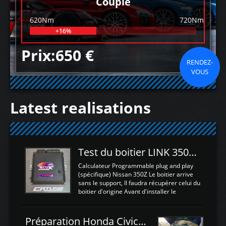
Couple
620Nm
720Nm
+16%
Prix:650 €
RENDEZ-
VOUS
Latest realisations
Test du boitier LINK 350Z Plugin ECU
Calculateur Programmable plug and play
(spécifique) Nissan 350Z Le boitier arrive
sans le support, Il faudra récupérer celui du
boitier d'origine Avant d'installer le
calculateur dans la voiture, nous allons
connecter le harness d'extension afin
d'envoyer l'information de la large bande
Préparation Honda Civic Type R FK2
dans le boitier. sydney sweeney deepfake