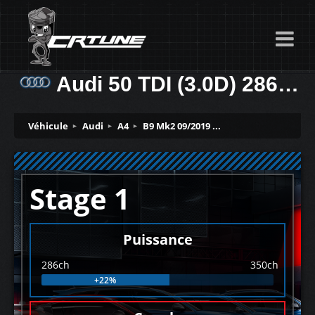
Audi 50 TDI (3.0D) 286ch
Véhicule
Audi
A4
B9 Mk2 09/2019 ...
Stage 1
Puissance
286ch
350ch
+22%