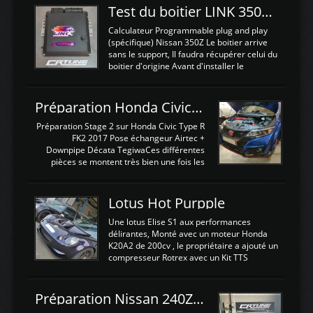
Test du boitier LINK 350Z Plugin ECU
Calculateur Programmable plug and play
(spécifique) Nissan 350Z Le boitier arrive
sans le support, Il faudra récupérer celui du
boitier d'origine Avant d'installer le
calculateur dans la voiture, nous allons
connecter le harness d'extension afin
d'envoyer l'information de la large bande
Préparation Honda Civic Type R FK2
dans le boitier. sydney sweeney deepfake
La sortie 0-5V de l'afr sera connectée sur
Préparation Stage 2 sur Honda Civic Type R
l'entrée AN Volt 8 et GndAN pour
FK2 2017 Pose échangeur Airtec +
Analogique, et Volt car l'information est une
Downpipe Décata TegiwaCes différentes
tension (Pas une résistance variable d'un
pièces se montent très bien une fois les
capteur de pression ou de température Il
passages de roues et l'imposant fond plat
est temps de brancher le ...
déposé. L'échangeur massif demande une
légere découpe du plastique inferieur,
Lotus Hot Purpple
negénant en rien la structure ou le
fonctionnement du fond plat. Une
Une lotus Elise S1 aux performances
reprogrammation Stage 2 est faite sur le
délirantes, Monté avec un moteur Honda
calculateur d'origine. Une alternative
K20A2 de 200cv , le propriétaire a ajouté un
économique au passage sur Hondata
compresseur Rotrex avec un Kit TTS
FlashproFK2 / Fk8. La Civic développe
performance . La puissance n'étant "que"
d'origine 310cv et 400Nn , Une fois
de 300cv, David a décidé de fiabiliser et
reprogrammé et les ...
d'augmenter la puissance de son moteur:
Préparation Nissan 240Z SR20DET
un watercooler a été ajouté. 300Cv sans