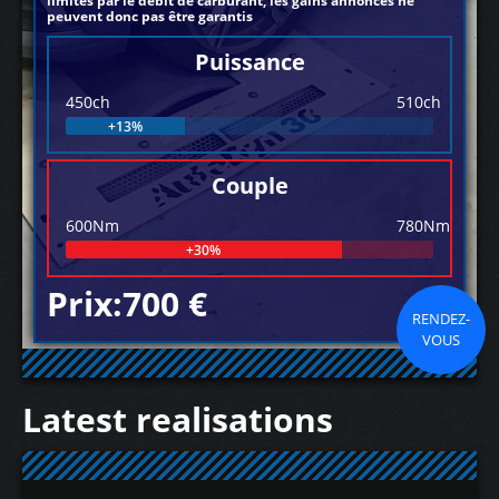
limités par le débit de carburant, les gains annoncés ne
peuvent donc pas être garantis
Puissance
450ch
510ch
+13%
Couple
600Nm
780Nm
+30%
Prix:700 €
RENDEZ-
VOUS
Latest realisations