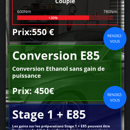
Couple
600Nm
780Nm
+30%
Prix:550 €
RENDEZ-
VOUS
Conversion E85
Conversion Ethanol sans gain de
puissance
Prix: 450€
RENDEZ-
VOUS
Stage 1 + E85
Les gains sur les préparations Stage 1 + E85 peuvent être