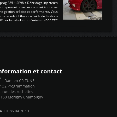
eprog E85 + SP98 + Débridage Injecteurs
hpro permet un accès complet à tous les
ne gestion précise et performante. Vous
ans plomb à Ethanol à l'aide du flashpro
sur le calculateur d'origine 450€ TTC
Un gain d'environ 10cv et 15nm ...
nformation et contact
Damien CR TUNE
y O2 Programmation
, rue des rochettes
1150 Morigny Champigny
01 86 04 30 91