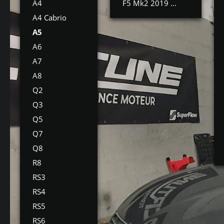
A4
F5 Mk2 2019 ...
A4 Cabrio
A5
A6
A7
A8
Q2
Q3
Q5
Q7
Q8
R8
RS3
RS4
RS5
RS6