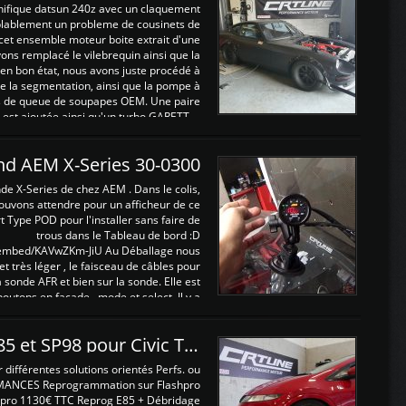
nifique datsun 240z avec un claquement
blablement un probleme de cousinets de
cet ensemble moteur boite extrait d'une
ns remplacé le vilebrequin ainsi que la
t en bon état, nous avons juste procédé à
 la segmentation, ainsi que la pompe à
ints de queue de soupapes OEM. Une paire
est ajoutée ainsi qu'un turbo GARETT ...
and AEM X-Series 30-0300
nde X-Series de chez AEM . Dans le colis,
ouvons attendre pour un afficheur de ce
t Type POD pour l'installer sans faire de
trous dans le Tableau de bord :D
/embed/KAVwZKm-JiU Au Déballage nous
 et très léger , le faisceau de câbles pour
a sonde AFR et bien sur la sonde. Elle est
 boutons en façade , mode et select. Il y a
différentes fonctions ...
Reprogrammations E85 et SP98 pour Civic Type R FN2
ifférentes solutions orientés Perfs. ou
MANCES Reprogrammation sur Flashpro
pro 1130€ TTC Reprog E85 + Débridage