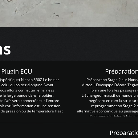
ns
Z Plugin ECU
Préparation
spécifique) Nissan 350Z Le boitier
Préparation Stage 2 sur Hond
 celui du boitier d'origine Avant
Airtec + Downpipe Décata Tegiwa
 nous allons connecter le harness
bien une fois les passages 
e la large bande dans le boitier.
L'échangeur massif demande une 
e l'afr sera connectée sur l'entrée
negénant en rien la structur
lt car l'information est une tension
reprogrammation Stage 2 est
 de pression ou de température Il est
alternative économique au passage 
développe d'origine 310cv et
Préparati