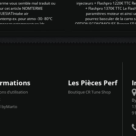
erme vous semble mal traduit ou
injecteurs + Flashpro 1220€ TTC R
r sur cet article NOMTERME
+ Flashpro 1370€ TTC Le Flas
SIATIntake air
paramètres moteur et ainsi u
ontemp ex. pour atmo -30- 80°C
pourrez basculer de la carto s
emperaturetemperature ldr
OPTION ECONOMIQUES Reprog SP 98 
ormations
Les Pièces Perf
I
ons d’utilisation
Boutique CR Tune Shop
t
B
13
d byMarto
9