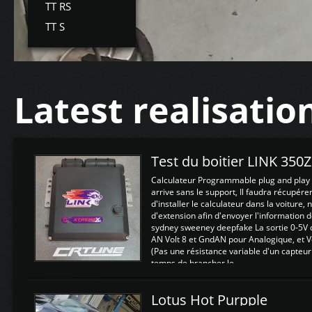
TT RS
TT S
Latest realisatio
Test du boitier LINK 350
Calculateur Programmable plug and play (
arrive sans le support, Il faudra récupérer
d'installer le calculateur dans la voiture,
d'extension afin d'envoyer l'information d
sydney sweeney deepfake La sortie 0-5V d
AN Volt 8 et GndAN pour Analogique, et Vo
(Pas une résistance variable d'un capteur
temps de brancher le ...
Lotus Hot Purpple