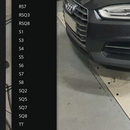
RS7
RSQ3
RSQ8
S1
S3
S4
S5
S6
S7
S8
SQ2
SQ5
SQ7
SQ8
TT