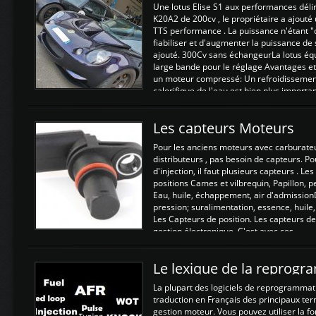
Une lotus Elise S1 aux performances dél
K20A2 de 200cv , le propriétaire a ajouté
TTS performance . La puissance n'étant "
fiabiliser et d'augmenter la puissance de
ajouté. 300Cv sans échangeurLa lotus éq
large bande pour le réglage Avantages et
un moteur compressé: Un refroidissement 
calorifique de l'eau est bien plus importan
Les capteurs Moteurs
Pour les anciens moteurs avec carburate
distributeurs , pas besoin de capteurs. P
d'injection, il faut plusieurs capteurs . L
positions Cames et vilbrequin, Papillon, 
Eau, huile, échappement, air d'admission
pression; suralimentation, essence, huile,
Les Capteurs de position. Les capteurs de
gestion électronique. C'est avec ces ...
Le lexique de la reprog
La plupart des logiciels de reprogrammati
traduction en Français des principaux te
gestion moteur. Vous pouvez utiliser la fo