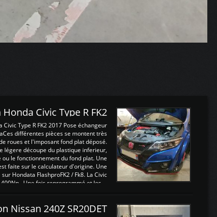
 Honda Civic Type R FK2
a Civic Type R FK2 2017 Pose échangeur
Ces différentes pièces se montent très
de roues et l'imposant fond plat déposé.
légere découpe du plastique inferieur,
e ou le fonctionnement du fond plat. Une
 faite sur le calculateur d'origine. Une
sur Hondata FlashproFK2 / Fk8. La Civic
 400Nn , Une fois reprogrammé et les ...
on Nissan 240Z SR20DET