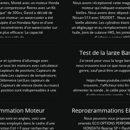
irantes, Monté avec un moteur Honda
Nous avons réceptionné cette mag
 un compresseur Rotrex avec un Kit
moteur qui indiquait vraisem
que" de 300cv, David a décidé de
bielles. Nous avons donc déposé 
 son moteur: un watercooler a été
Nissan S13 avec SR20DET . Nous avo
uipée d'un Hondata Kpro et d'une
bielle abimée. Les cylindres étan
 inconvénients d'un watercooler sur
un déglaçage et au remplacement de
plus efficace: La capacité
huile, Joint de culasse HKS, les jo
te que celle de ...
d'arbres a cames HKS 
Test de la large B
ur et système d'allumage avec
J'ai testé pour vous la large ba
our tous les moteurs avec calculateur
nous trouvons tout ce que nous p
es capteurs de positions; Capteurs de
genre, sauf peut être un suppor
pedale.Les capteurs de température;
Débimetre (air)Les capteurs de
https://www.youtube.com
 Capteurs de vitesse (boite ou roues)
trouvons , l'afficheur très fin
 position sont indispensables à une
alimenter la sonde , le cable pour l
d'utilisation très simple , 2
rammation Moteur
on sont en anglais, voici une
Nous pouvons vous proposer d
rmes employés dans le cadre d'une
orientés ECO OPTIONS PERFOR
nction Ctrl + F pour rechercher un
HONDATA Reprog SP + Flash