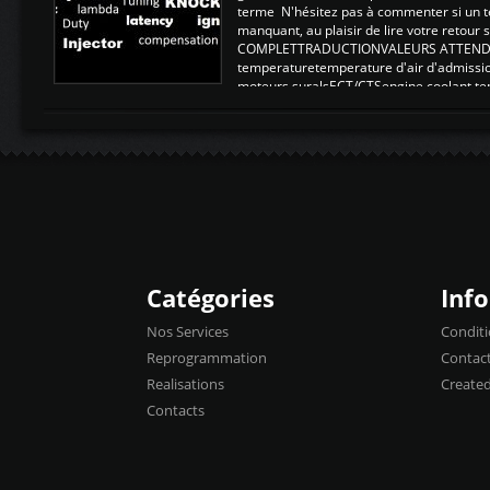
terme N'hésitez pas à commenter si un t
manquant, au plaisir de lire votre retou
COMPLETTRADUCTIONVALEURS ATTENDUE
temperaturetemperature d'air d'admissi
moteurs suralsECT/CTSengine coolant t
moteurtemp ex. a froid 80-100°C a ...
Catégories
Inf
Nos Services
Conditi
Reprogrammation
Contac
Realisations
Create
Contacts