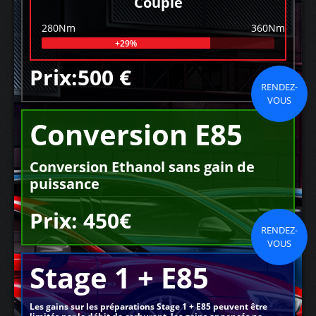
Couple
280Nm
360Nm
+29%
Prix:500 €
RENDEZ-
VOUS
Conversion E85
Conversion Ethanol sans gain de
puissance
Prix: 450€
RENDEZ-
VOUS
Stage 1 + E85
Les gains sur les préparations Stage 1 + E85 peuvent être