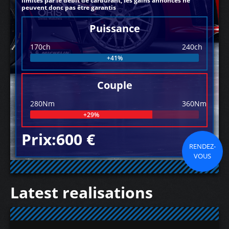
limités par le débit de carburant, les gains annoncés ne
peuvent donc pas être garantis
Puissance
170ch
240ch
+41%
Couple
280Nm
360Nm
+29%
Prix:600 €
RENDEZ-
VOUS
Latest realisations