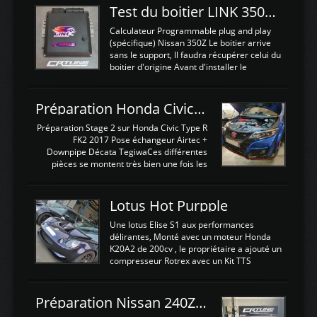
Test du boitier LINK 350Z Plugin ECU
Calculateur Programmable plug and play
(spécifique) Nissan 350Z Le boitier arrive
sans le support, Il faudra récupérer celui du
boitier d'origine Avant d'installer le
calculateur dans la voiture, nous allons
connecter le harness d'extension afin
d'envoyer l'information de la large bande
Préparation Honda Civic Type R FK2
dans le boitier. sydney sweeney deepfake
La sortie 0-5V de l'afr sera connectée sur
Préparation Stage 2 sur Honda Civic Type R
l'entrée AN Volt 8 et GndAN pour
FK2 2017 Pose échangeur Airtec +
Analogique, et Volt car l'information est une
Downpipe Décata TegiwaCes différentes
tension (Pas une résistance variable d'un
pièces se montent très bien une fois les
capteur de pression ou de température Il
passages de roues et l'imposant fond plat
est temps de brancher le ...
déposé. L'échangeur massif demande une
légere découpe du plastique inferieur,
Lotus Hot Purpple
negénant en rien la structure ou le
fonctionnement du fond plat. Une
Une lotus Elise S1 aux performances
reprogrammation Stage 2 est faite sur le
délirantes, Monté avec un moteur Honda
calculateur d'origine. Une alternative
K20A2 de 200cv , le propriétaire a ajouté un
économique au passage sur Hondata
compresseur Rotrex avec un Kit TTS
FlashproFK2 / Fk8. La Civic développe
performance . La puissance n'étant "que"
d'origine 310cv et 400Nn , Une fois
de 300cv, David a décidé de fiabiliser et
reprogrammé et les ...
d'augmenter la puissance de son moteur:
Préparation Nissan 240Z SR20DET
un watercooler a été ajouté. 300Cv sans