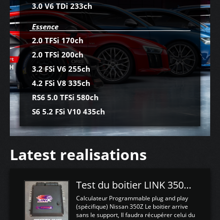
3.0 V6 TDi 233ch
Essence
2.0 TFSi 170ch
2.0 TFSi 200ch
3.2 FSi V6 255ch
4.2 FSi V8 335ch
RS6 5.0 TFSi 580ch
S6 5.2 FSi V10 435ch
Latest realisations
Test du boitier LINK 350Z Plugin ECU
Calculateur Programmable plug and play
(spécifique) Nissan 350Z Le boitier arrive
sans le support, Il faudra récupérer celui du