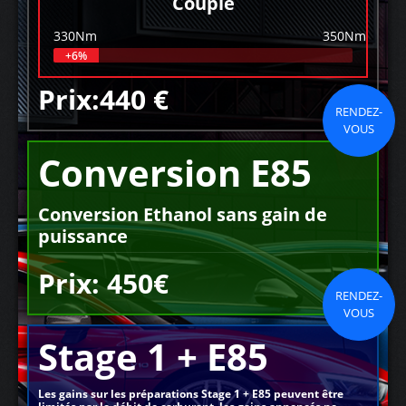
Couple
330Nm
350Nm
+6%
Prix:440 €
RENDEZ-
VOUS
Conversion E85
Conversion Ethanol sans gain de
puissance
Prix: 450€
RENDEZ-
VOUS
Stage 1 + E85
Les gains sur les préparations Stage 1 + E85 peuvent être