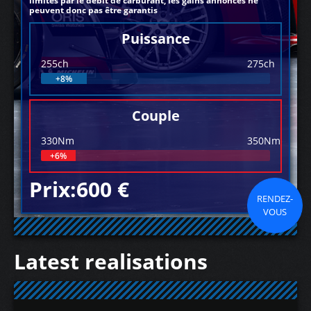
limités par le débit de carburant, les gains annoncés ne
peuvent donc pas être garantis
Puissance
255ch
275ch
+8%
Couple
330Nm
350Nm
+6%
Prix:600 €
RENDEZ-
VOUS
Latest realisations