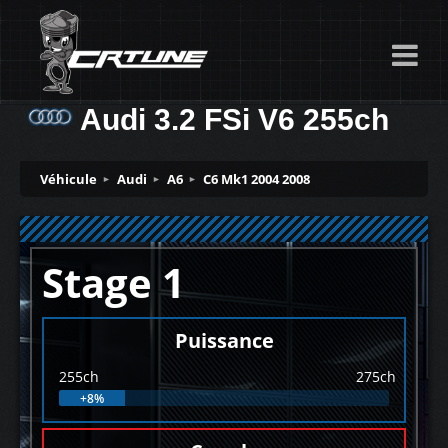
Audi 3.2 FSi V6 255ch
Véhicule
Audi
A6
C6 Mk1 2004 2008
Stage 1
Puissance
255ch
275ch
+8%