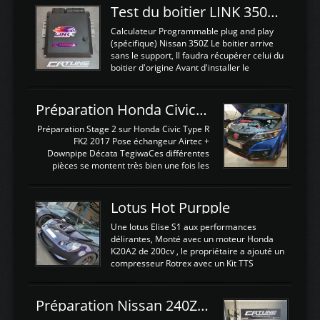
Test du boitier LINK 350Z Plugin ECU
Calculateur Programmable plug and play
(spécifique) Nissan 350Z Le boitier arrive
sans le support, Il faudra récupérer celui du
boitier d'origine Avant d'installer le
calculateur dans la voiture, nous allons
connecter le harness d'extension afin
d'envoyer l'information de la large bande
Préparation Honda Civic Type R FK2
dans le boitier. sydney sweeney deepfake
La sortie 0-5V de l'afr sera connectée sur
Préparation Stage 2 sur Honda Civic Type R
l'entrée AN Volt 8 et GndAN pour
FK2 2017 Pose échangeur Airtec +
Analogique, et Volt car l'information est une
Downpipe Décata TegiwaCes différentes
tension (Pas une résistance variable d'un
pièces se montent très bien une fois les
capteur de pression ou de température Il
passages de roues et l'imposant fond plat
est temps de brancher le ...
déposé. L'échangeur massif demande une
légere découpe du plastique inferieur,
Lotus Hot Purpple
negénant en rien la structure ou le
fonctionnement du fond plat. Une
Une lotus Elise S1 aux performances
reprogrammation Stage 2 est faite sur le
délirantes, Monté avec un moteur Honda
calculateur d'origine. Une alternative
K20A2 de 200cv , le propriétaire a ajouté un
économique au passage sur Hondata
compresseur Rotrex avec un Kit TTS
FlashproFK2 / Fk8. La Civic développe
performance . La puissance n'étant "que"
d'origine 310cv et 400Nn , Une fois
de 300cv, David a décidé de fiabiliser et
reprogrammé et les ...
d'augmenter la puissance de son moteur:
Préparation Nissan 240Z SR20DET
un watercooler a été ajouté. 300Cv sans