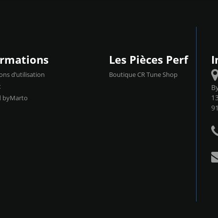
ormations
Les Pièces Perf
I
ons d’utilisation
Boutique CR Tune Shop
t
B
13
d byMarto
9