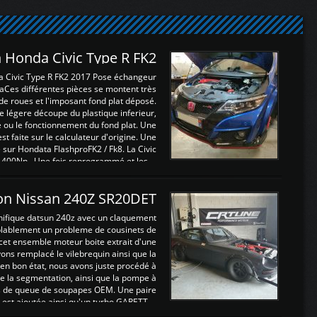
 Honda Civic Type R FK2
a Civic Type R FK2 2017 Pose échangeur
Ces différentes pièces se montent très
de roues et l'imposant fond plat déposé.
légere découpe du plastique inferieur,
e ou le fonctionnement du fond plat. Une
 faite sur le calculateur d'origine. Une
sur Hondata FlashproFK2 / Fk8. La Civic
 400Nn , Une fois reprogrammé et les ...
on Nissan 240Z SR20DET
nifique datsun 240z avec un claquement
blablement un probleme de cousinets de
cet ensemble moteur boite extrait d'une
ns remplacé le vilebrequin ainsi que la
t en bon état, nous avons juste procédé à
 la segmentation, ainsi que la pompe à
ints de queue de soupapes OEM. Une paire
est ajoutée ainsi qu'un turbo GARETT ...