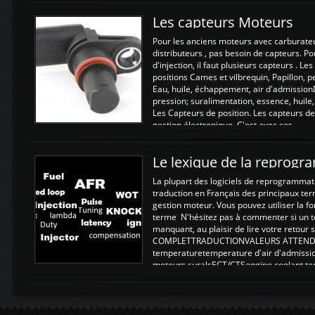
Les capteurs Moteurs
Pour les anciens moteurs avec carburate
distributeurs , pas besoin de capteurs. P
d'injection, il faut plusieurs capteurs . L
positions Cames et vilbrequin, Papillon, 
Eau, huile, échappement, air d'admission
pression; suralimentation, essence, huile,
Les Capteurs de position. Les capteurs de
gestion électronique. C'est avec ces ...
Le lexique de la reprog
La plupart des logiciels de reprogrammati
traduction en Français des principaux te
gestion moteur. Vous pouvez utiliser la fo
terme N'hésitez pas à commenter si un t
manquant, au plaisir de lire votre retou
COMPLETTRADUCTIONVALEURS ATTENDUE
temperaturetemperature d'air d'admissi
moteurs suralsECT/CTSengine coolant t
moteurtemp ex. a froid 80-100°C a ...