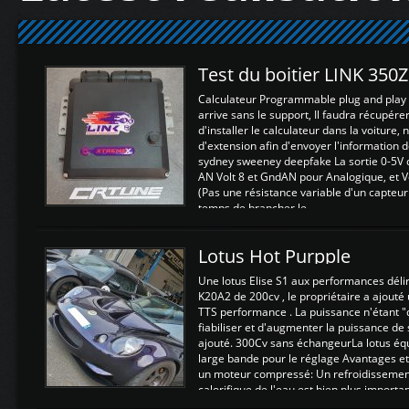
Test du boitier LINK 350
Calculateur Programmable plug and play (
arrive sans le support, Il faudra récupérer
d'installer le calculateur dans la voiture,
d'extension afin d'envoyer l'information d
sydney sweeney deepfake La sortie 0-5V d
AN Volt 8 et GndAN pour Analogique, et Vo
(Pas une résistance variable d'un capteur
temps de brancher le ...
Lotus Hot Purpple
Une lotus Elise S1 aux performances dél
K20A2 de 200cv , le propriétaire a ajouté
TTS performance . La puissance n'étant "
fiabiliser et d'augmenter la puissance de
ajouté. 300Cv sans échangeurLa lotus éq
large bande pour le réglage Avantages et
un moteur compressé: Un refroidissement 
calorifique de l'eau est bien plus importan