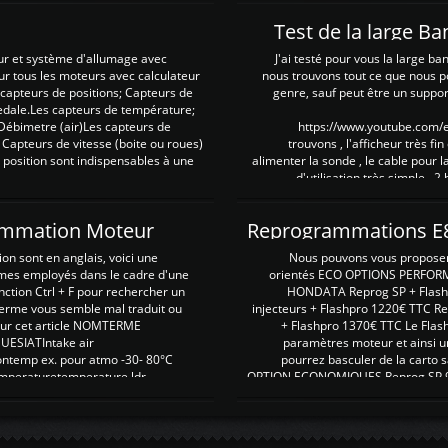
Test de la large B
ur et système d'allumage avec
J'ai testé pour vous la large ba
our tous les moteurs avec calculateur
nous trouvons tout ce que nous p
es capteurs de positions; Capteurs de
genre, sauf peut être un suppor
pedale.Les capteurs de température;
Débimetre (air)Les capteurs de
https://www.youtube.com
 Capteurs de vitesse (boite ou roues)
trouvons , l'afficheur très fin
 position sont indispensables à une
alimenter la sonde , le cable pour l
d'utilisation très simple , 2
rammation Moteur
on sont en anglais, voici une
Nous pouvons vous proposer d
rmes employés dans le cadre d'une
orientés ECO OPTIONS PERFOR
nction Ctrl + F pour rechercher un
HONDATA Reprog SP + Flash
erme vous semble mal traduit ou
injecteurs + Flashpro 1220€ TTC R
r sur cet article NOMTERME
+ Flashpro 1370€ TTC Le Flas
SIATIntake air
paramètres moteur et ainsi u
ontemp ex. pour atmo -30- 80°C
pourrez basculer de la carto s
emperaturetemperature ldr
OPTION ECONOMIQUES Reprog SP 98 