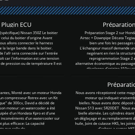
Z Plugin ECU
Préparation
spécifique) Nissan 350Z Le boitier
Préparation Stage 2 sur Hond
 celui du boitier d'origine Avant
Airtec + Downpipe Décata Tegiwa
 nous allons connecter le harness
bien une fois les passages 
e la large bande dans le boitier.
L'échangeur massif demande une 
e l'afr sera connectée sur l'entrée
negénant en rien la structur
lt car l'information est une tension
reprogrammation Stage 2 est
 de pression ou de température Il est
alternative économique au passage 
développe d'origine 310cv et
Préparati
irantes, Monté avec un moteur Honda
Nous avons réceptionné cette mag
 un compresseur Rotrex avec un Kit
moteur qui indiquait vraisem
que" de 300cv, David a décidé de
bielles. Nous avons donc déposé 
 son moteur: un watercooler a été
Nissan S13 avec SR20DET . Nous avo
uipée d'un Hondata Kpro et d'une
bielle abimée. Les cylindres étan
 inconvénients d'un watercooler sur
un déglaçage et au remplacement de
plus efficace: La capacité
huile, Joint de culasse HKS, les jo
te que celle de ...
d'arbres a cames HKS 