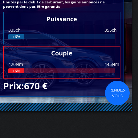
limités par le débit de carburant, les gains annoncés ne
peuvent donc pas être garantis
Puissance
335ch
355ch
+6%
Couple
420Nm
445Nm
+6%
Prix:670 €
RENDEZ-
VOUS