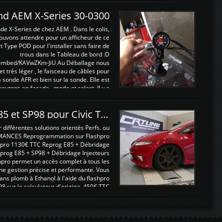
and AEM X-Series 30-0300
nde X-Series de chez AEM . Dans le colis,
ouvons attendre pour un afficheur de ce
t Type POD pour l'installer sans faire de
trous dans le Tableau de bord :D
/embed/KAVwZKm-JiU Au Déballage nous
 et très léger , le faisceau de câbles pour
a sonde AFR et bien sur la sonde. Elle est
 boutons en façade , mode et select. Il y a
différentes fonctions ...
Reprogrammations E85 et SP98 pour Civic Type R FN2
ifférentes solutions orientés Perfs. ou
MANCES Reprogrammation sur Flashpro
pro 1130€ TTC Reprog E85 + Débridage
eprog E85 + SP98 + Débridage Injecteurs
hpro permet un accès complet à tous les
ne gestion précise et performante. Vous
ans plomb à Ethanol à l'aide du flashpro
sur le calculateur d'origine 450€ TTC
Un gain d'environ 10cv et 15nm ...