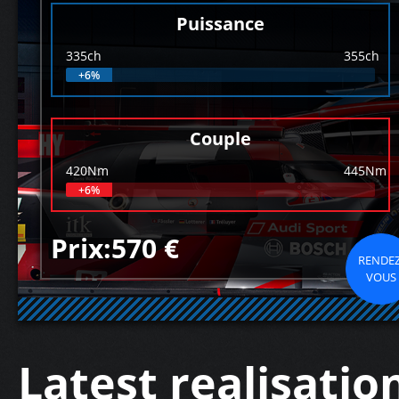
Puissance
335ch
355ch
+6%
Couple
420Nm
445Nm
+6%
Prix:570 €
RENDEZ
VOUS
Latest realisatio