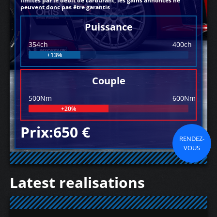
limités par le débit de carburant, les gains annoncés ne
peuvent donc pas être garantis
Puissance
354ch
400ch
+13%
Couple
500Nm
600Nm
+20%
Prix:650 €
RENDEZ-
VOUS
Latest realisations