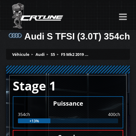
Audi S TFSI (3.0T) 354ch
Véhicule
Audi
S5
F5 Mk2 2019 ...
Stage 1
Puissance
354ch
400ch
+13%