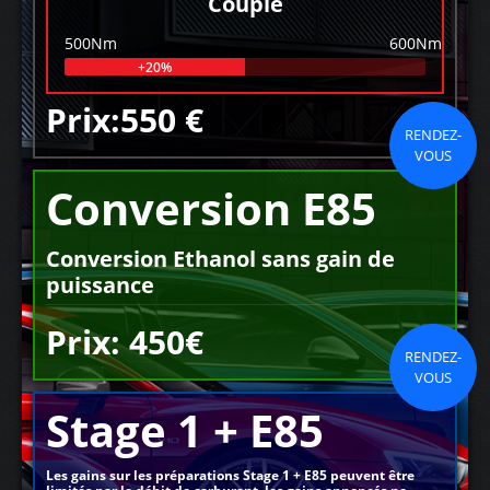
Couple
500Nm
600Nm
+20%
Prix:550 €
RENDEZ-
VOUS
Conversion E85
Conversion Ethanol sans gain de
puissance
Prix: 450€
RENDEZ-
VOUS
Stage 1 + E85
Les gains sur les préparations Stage 1 + E85 peuvent être