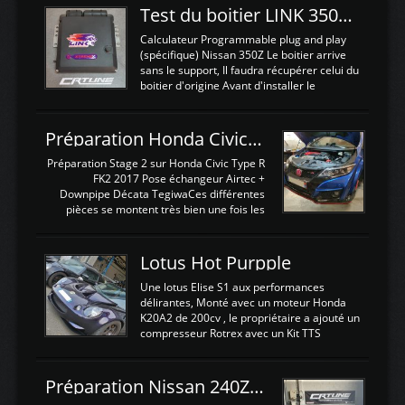
Test du boitier LINK 350Z Plugin ECU
Calculateur Programmable plug and play
(spécifique) Nissan 350Z Le boitier arrive
sans le support, Il faudra récupérer celui du
boitier d'origine Avant d'installer le
calculateur dans la voiture, nous allons
connecter le harness d'extension afin
d'envoyer l'information de la large bande
Préparation Honda Civic Type R FK2
dans le boitier. sydney sweeney deepfake
La sortie 0-5V de l'afr sera connectée sur
Préparation Stage 2 sur Honda Civic Type R
l'entrée AN Volt 8 et GndAN pour
FK2 2017 Pose échangeur Airtec +
Analogique, et Volt car l'information est une
Downpipe Décata TegiwaCes différentes
tension (Pas une résistance variable d'un
pièces se montent très bien une fois les
capteur de pression ou de température Il
passages de roues et l'imposant fond plat
est temps de brancher le ...
déposé. L'échangeur massif demande une
légere découpe du plastique inferieur,
Lotus Hot Purpple
negénant en rien la structure ou le
fonctionnement du fond plat. Une
Une lotus Elise S1 aux performances
reprogrammation Stage 2 est faite sur le
délirantes, Monté avec un moteur Honda
calculateur d'origine. Une alternative
K20A2 de 200cv , le propriétaire a ajouté un
économique au passage sur Hondata
compresseur Rotrex avec un Kit TTS
FlashproFK2 / Fk8. La Civic développe
performance . La puissance n'étant "que"
d'origine 310cv et 400Nn , Une fois
de 300cv, David a décidé de fiabiliser et
reprogrammé et les ...
d'augmenter la puissance de son moteur:
Préparation Nissan 240Z SR20DET
un watercooler a été ajouté. 300Cv sans