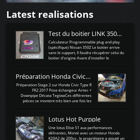
Latest realisations
Test du boitier LINK 350Z Plugin ECU
Calculateur Programmable plug and play
(spécifique) Nissan 350Z Le boitier arrive
sans le support, Il faudra récupérer celui du
boitier d'origine Avant d'installer le
calculateur dans la voiture, nous allons
connecter le harness d'extension afin
d'envoyer l'information de la large bande
Préparation Honda Civic Type R FK2
dans le boitier. sydney sweeney deepfake
La sortie 0-5V de l'afr sera connectée sur
Préparation Stage 2 sur Honda Civic Type R
l'entrée AN Volt 8 et GndAN pour
FK2 2017 Pose échangeur Airtec +
Analogique, et Volt car l'information est une
Downpipe Décata TegiwaCes différentes
tension (Pas une résistance variable d'un
pièces se montent très bien une fois les
capteur de pression ou de température Il
passages de roues et l'imposant fond plat
est temps de brancher le ...
déposé. L'échangeur massif demande une
légere découpe du plastique inferieur,
Lotus Hot Purpple
negénant en rien la structure ou le
fonctionnement du fond plat. Une
Une lotus Elise S1 aux performances
reprogrammation Stage 2 est faite sur le
délirantes, Monté avec un moteur Honda
calculateur d'origine. Une alternative
K20A2 de 200cv , le propriétaire a ajouté un